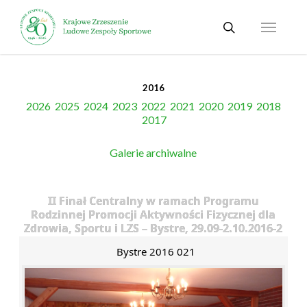
Skip
Menu
to
search
main
content
2016
2026
2025
2024
2023
2022
2021
2020
2019
2018
2017
Galerie archiwalne
II Finał Centralny w ramach Programu
Rodzinnej Promocji Aktywności Fizycznej dla
Zdrowia, Sportu i LZS – Bystre, 29.09-2.10.2016-2
Bystre 2016 021