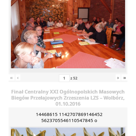
«
‹
›
»
z
52
Finał Centralny XXI Ogólnopolskich Masowych
Biegów Przełajowych Zrzeszenia LZS – Wolbórz,
01.10.2016
14468615 1142707869146452
5623705546110547845 o