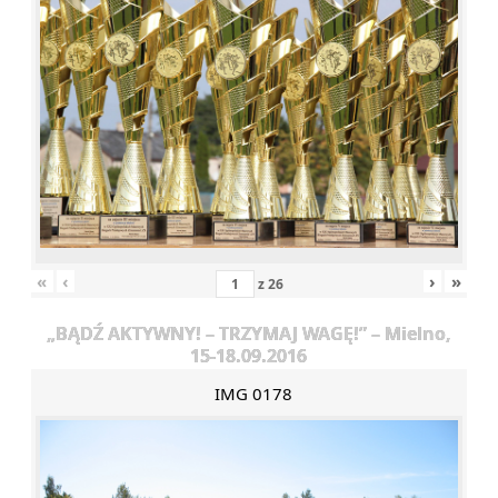
«
‹
›
»
z
26
„BĄDŹ AKTYWNY! – TRZYMAJ WAGĘ!” – Mielno,
15-18.09.2016
IMG 0178