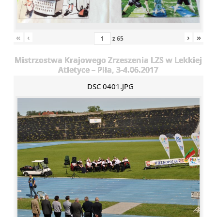
«
‹
›
»
z
65
Mistrzostwa Krajowego Zrzeszenia LZS w Lekkiej
Atletyce – Piła, 3-4.06.2017
DSC 0401.JPG