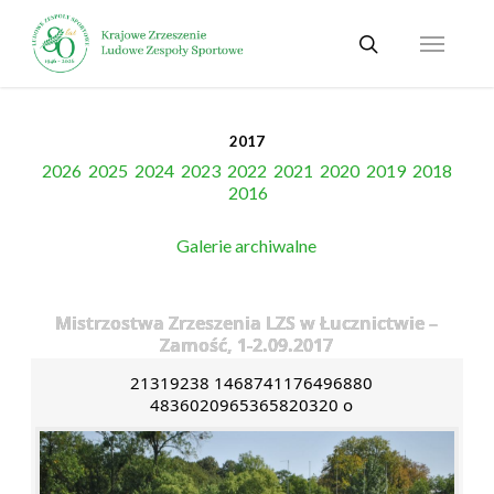
Skip
Menu
to
search
main
content
2017
2026
2025
2024
2023
2022
2021
2020
2019
2018
2016
Galerie archiwalne
Mistrzostwa Zrzeszenia LZS w Łucznictwie –
Zamość, 1-2.09.2017
21319238 1468741176496880
4836020965365820320 o