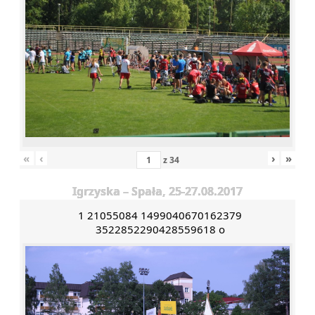
«
‹
›
»
z
34
Igrzyska – Spała, 25-27.08.2017
1 21055084 1499040670162379
3522852290428559618 o