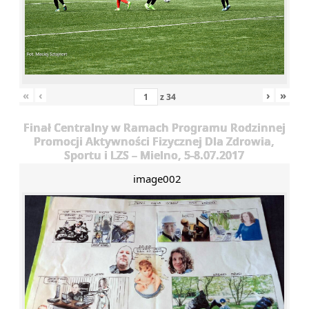
«
‹
›
»
z
34
Finał Centralny w Ramach Programu Rodzinnej
Promocji Aktywności Fizycznej Dla Zdrowia,
Sportu i LZS – Mielno, 5-8.07.2017
image002