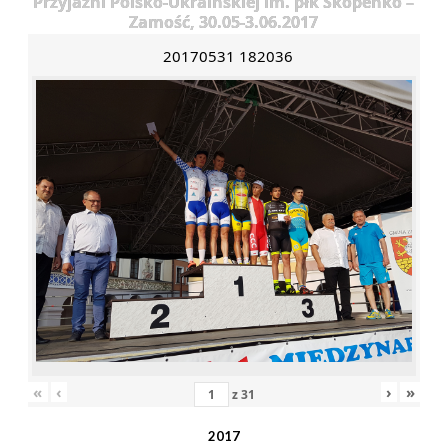
Przyjaźni Polsko-Ukraińskiej im. płk Skopenko –
Zamość, 30.05-3.06.2017
20170531 182036
«
‹
›
»
z
31
2017