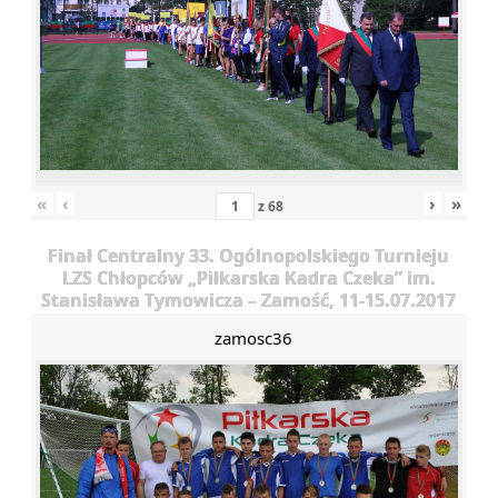
«
‹
›
»
z
68
Finał Centralny 33. Ogólnopolskiego Turnieju
LZS Chłopców „Piłkarska Kadra Czeka” im.
Stanisława Tymowicza – Zamość, 11-15.07.2017
zamosc36