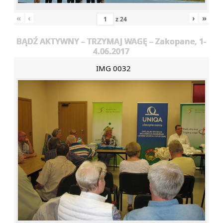
«
‹
›
»
z
24
BĄDŹ AKTYWNY – TRZYMAJ WAGĘ – Zakopane, 1-
4.06.2017
IMG 0032