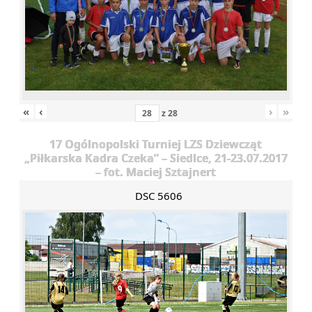
«
‹
›
»
z
28
17 Ogólnopolski Turniej LZS Dziewcząt
„Piłkarska Kadra Czeka” – Siedlce, 21-23.07.2017
– fot. Maciej Sztajnert
DSC 5606