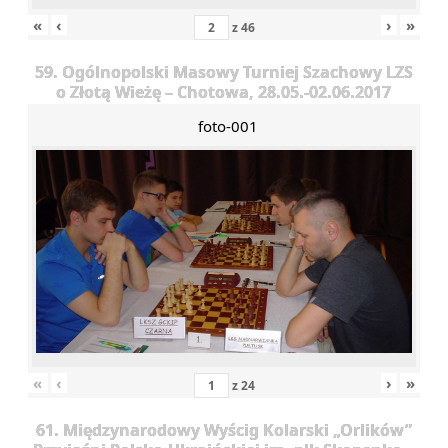
«
‹
›
»
z
46
59. Ogólnopolski Masowy Turniej Szachowy LZS
o Złotą Wieżę – Chotowa, 28.05.-02.06.2017
foto-001
«
‹
›
»
z
24
61. Międzynarodowy Wyścig Kolarski „Orlików”