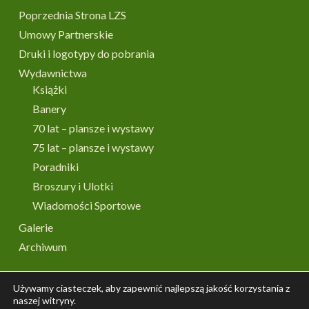
Poprzednia Strona LZS
Umowy Partnerskie
Druki i logotypy do pobrania
Wydawnictwa
Książki
Banery
70 lat – plansze i wystawy
75 lat – plansze i wystawy
Poradniki
Broszury i Ulotki
Wiadomości Sportowe
Galerie
Archiwum
Używamy ciasteczek, aby zapewnić najlepszą jakość korzystania z
naszej witryny.