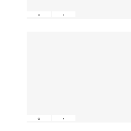
«
‹
«
‹