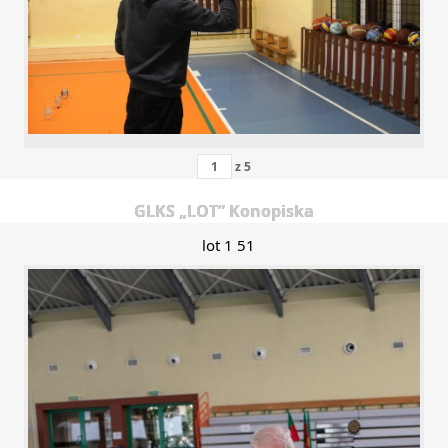
z
5
GLKS „LOT” Konopiska
lot 1 51