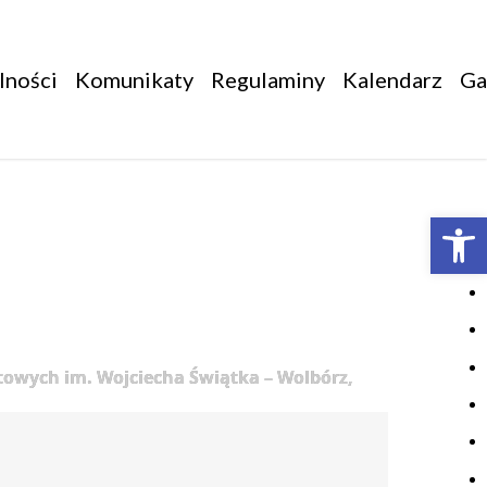
lności
Komunikaty
Regulaminy
Kalendarz
Ga
Otwórz 
owych im. Wojciecha Świątka – Wolbórz,