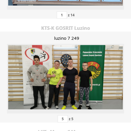
z
14
KTS-K GOSRIT Luzino
luzino 7 249
z
5