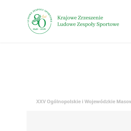
Skip
to
main
content
XXV Ogólnopolskie i Wojewódzkie Masow