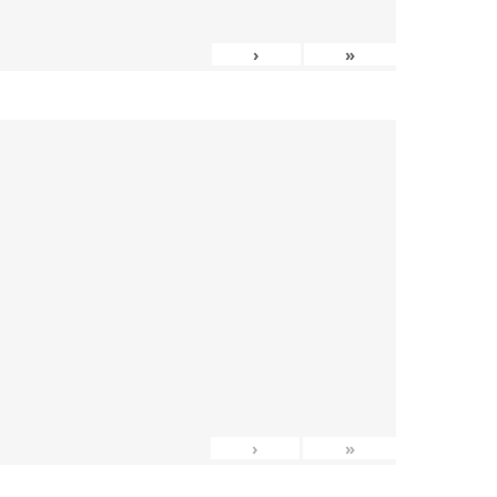
›
»
›
»