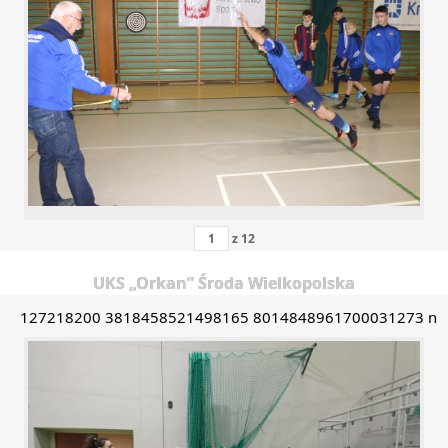
z
12
UKS „Orkan” Środa Wielkopolska
127218200 3818458521498165 8014848961700031273 n