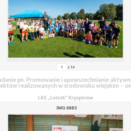
z
14
danie pn. Promowanie i upowszechnianie aktywnoś
jektów realizowanych w środowisku wiejskim – on
LKS „Lotnik” Kryspinów
IMG 6883