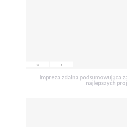
«
‹
Impreza zdalna podsumowująca za
najlepszych pro