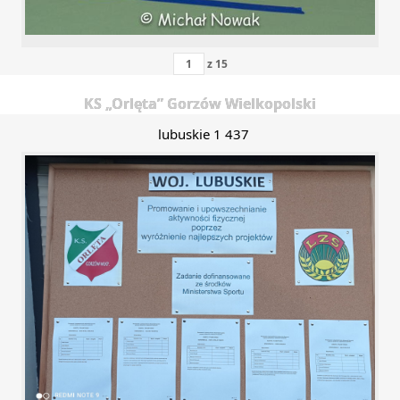
z
15
KS „Orlęta” Gorzów Wielkopolski
lubuskie 1 437