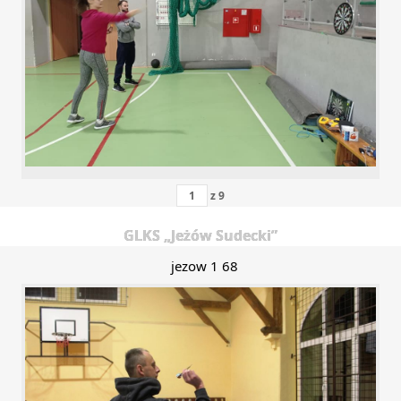
z
9
GLKS „Jeżów Sudecki”
jezow 1 68