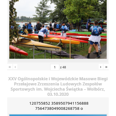
«
‹
›
»
z
48
XXV Ogólnopolskie i Wojewódzkie Masowe Biegi
Przełajowe Zrzeszenia Ludowych Zespołów
Sportowych im. Wojciecha Świątka – Wolbórz,
03.10.2020
120755852 3589507941156888
7564738049008268758 o