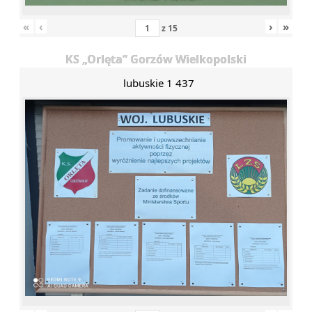
«
‹
›
»
z
15
KS „Orlęta” Gorzów Wielkopolski
lubuskie 1 437