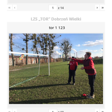
«
‹
›
»
z
14
LZS „TOR” Dobrzeń Wielki
tor 1 123
«
‹
›
»