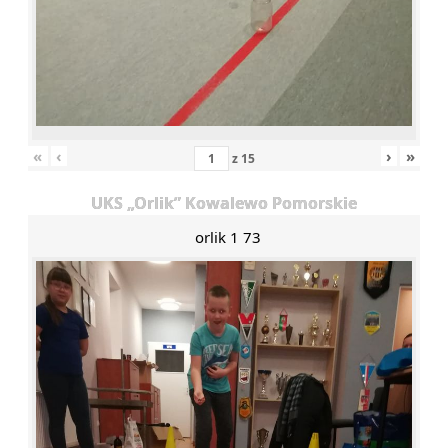
«
‹
›
»
z
15
UKS „Orlik” Kowalewo Pomorskie
orlik 1 73