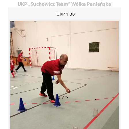
UKP „Suchowicz Team” Wólka Panieńska
UKP 1 38