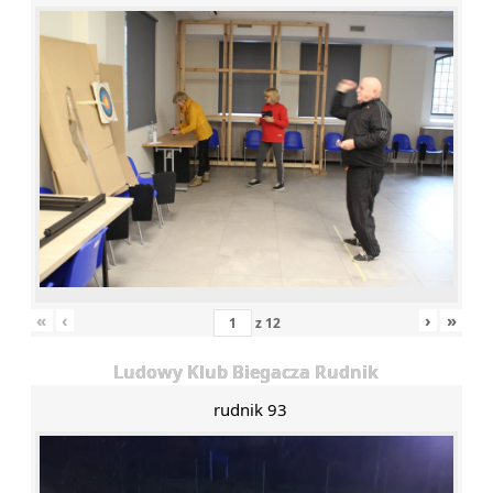
«
‹
›
»
z
12
Ludowy Klub Biegacza Rudnik
rudnik 93