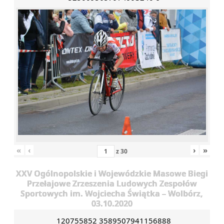
«
‹
›
»
z
30
XXV Ogólnopolskie i Wojewódzkie Masowe Biegi
Przełajowe Zrzeszenia Ludowych Zespołów
Sportowych im. Wojciecha Świątka – Wolbórz,
03.10.2020
120755852 3589507941156888