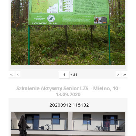
«
‹
›
»
z
41
Szkolenie Aktywny Senior LZS – Mielno, 10-
13.09.2020
20200912 115132