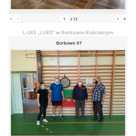
«
‹
›
»
z
12
L-UKS „LUKS” w Borkowie Kościelnym
Borkowo 97