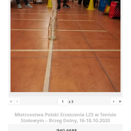
«
‹
›
»
z
3
Mistrzostwa Polski Zrzeszenia LZS w Tenisie
Stołowym – Brzeg Dolny, 16-18.10.2020
IMG 6688