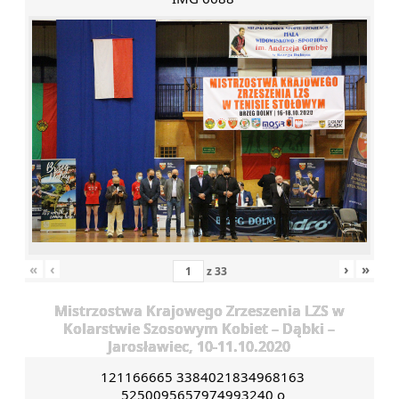
«
‹
›
»
z
33
Mistrzostwa Krajowego Zrzeszenia LZS w
Kolarstwie Szosowym Kobiet – Dąbki –
Jarosławiec, 10-11.10.2020
121166665 3384021834968163
5250095657974993240 o