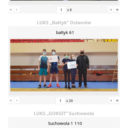
«
‹
›
»
z
8
LUKS „Bałtyk” Dziwnów
baltyk 61
«
‹
›
»
z
20
LUKS „GOKSIT” Suchowola
Suchowola 1 110