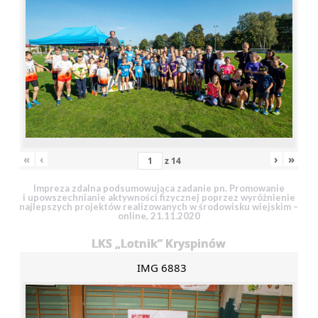
«
‹
›
»
z
14
Impreza zdalna podsumowująca zadanie pn. Promowanie
i upowszechnianie aktywności fizycznej poprzez wyróżnienie
najlepszych projektów realizowanych w środowisku wiejskim –
online, 21.11.2020
LKS „Lotnik” Kryspinów
IMG 6883