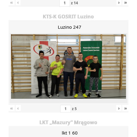
«
‹
›
»
z
14
KTS-K GOSRIT Luzino
Luzino 247
«
‹
›
»
z
5
LKT „Mazury” Mrągowo
lkt 1 60