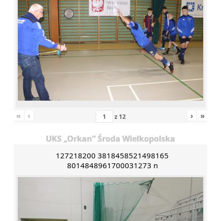
«
‹
›
»
z
12
UKS „Orkan” Środa Wielkopolska
127218200 3818458521498165
8014848961700031273 n