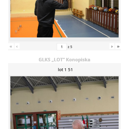
«
‹
›
»
z
5
GLKS „LOT” Konopiska
lot 1 51