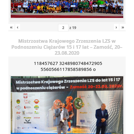
«
‹
›
»
z
19
Mistrzostwa Krajowego Zrzeszenia LZS w
Podnoszeniu Ciężarów 15 i 17 lat – Zamość, 20–
23.08.2020
118457627 3248980748472905
5560566117858589856 o