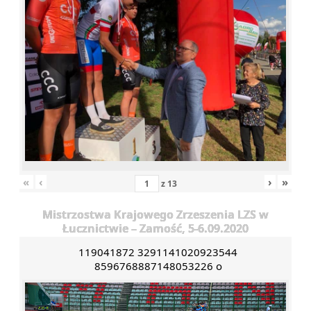
«
‹
›
»
z
13
Mistrzostwa Krajowego Zrzeszenia LZS w
Łucznictwie – Zamość, 5-6.09.2020
119041872 3291141020923544
8596768887148053226 o