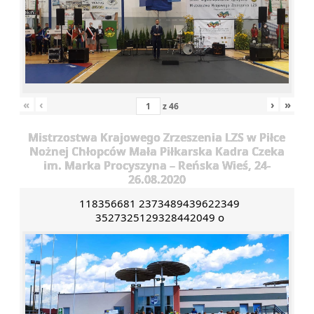
«
‹
›
»
z
46
Mistrzostwa Krajowego Zrzeszenia LZS w Piłce
Nożnej Chłopców Mała Piłkarska Kadra Czeka
im. Marka Procyszyna – Reńska Wieś, 24-
26.08.2020
118356681 2373489439622349
3527325129328442049 o