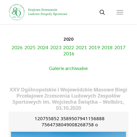
Skip
Menu
to
search
main
content
2020
2026
2025
2024
2023
2022
2021
2019
2018
2017
2016
Galerie archiwalne
XXV Ogólnopolskie i Wojewódzkie Masowe Biegi
Przełajowe Zrzeszenia Ludowych Zespołów
Sportowych im. Wojciecha Świątka – Wolbórz,
03.10.2020
120755852 3589507941156888
7564738049008268758 o