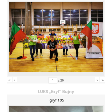
«
‹
›
»
z
20
LUKS „Gryf” Bujny
gryf 105