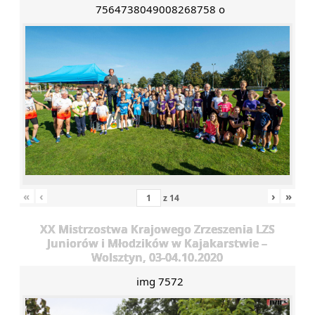
7564738049008268758 o
«
‹
›
»
z
14
XX Mistrzostwa Krajowego Zrzeszenia LZS
Juniorów i Młodzików w Kajakarstwie –
Wolsztyn, 03-04.10.2020
img 7572