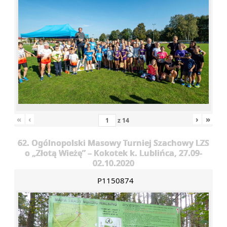
«
‹
›
»
z
14
62. Ogólnopolski Masowy Turniej Szachowy LZS
o „Złotą Wieżę” – Kokotek k. Lublińca, 27.09-
02.10.2020
P1150874