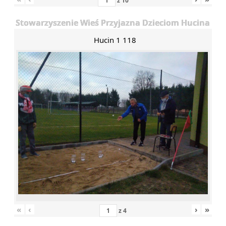
z
10
Stowarzyszenie Wieś Przyjazna Dzieciom Hucina
Hucin 1 118
«
‹
›
»
z
4