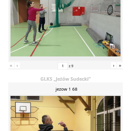
«
‹
›
»
z
9
GLKS „Jeżów Sudecki”
jezow 1 68