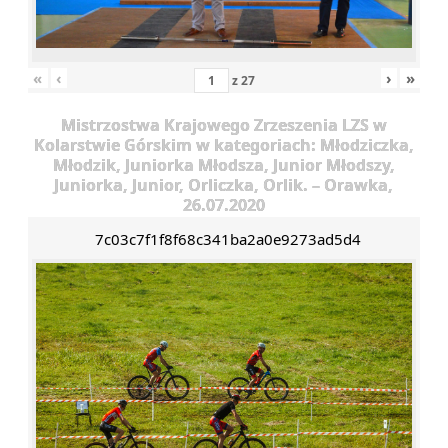
«
‹
›
»
z
27
Mistrzostwa Krajowego Zrzeszenia LZS w
Kolarstwie Górskim w kategoriach: Młodziczka,
Młodzik, Juniorka Młodsza, Junior Młodszy,
Juniorka, Junior, Orliczka, Orlik. – Orawka,
26.07.2020
7c03c7f1f8f68c341ba2a0e9273ad5d4