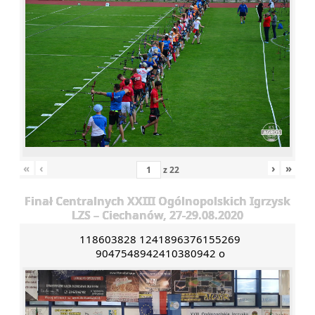
«
‹
›
»
z
22
Finał Centralnych XXIII Ogólnopolskich Igrzysk
LZS – Ciechanów, 27-29.08.2020
118603828 1241896376155269
9047548942410380942 o