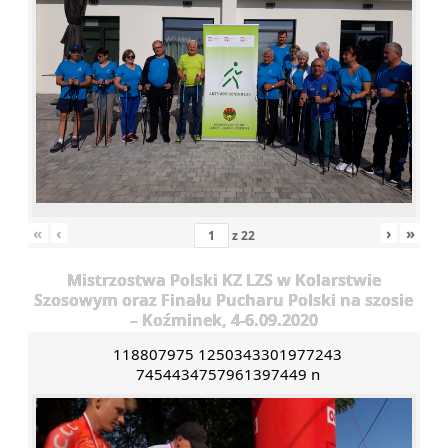
«
‹
›
»
z
22
Mistrzostwa Polski KZ LZS w Kolarstwie
Szosowym oraz Finału Pucharu Polski na szosie
– Koźminek, 4-6.09.2020
118807975 1250343301977243
7454434757961397449 n