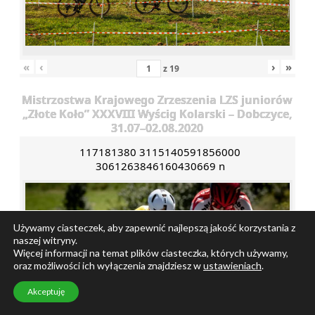
«
‹
›
»
z
19
Mistrzostwa Krajowego Zrzeszenia LZS juniorów
„Złote Koło” XXXVIII Wyścig Kolarski – Dobczyce,
31.07–02.08.2020
117181380 3115140591856000
3061263846160430669 n
Używamy ciasteczek, aby zapewnić najlepszą jakość korzystania z
naszej witryny.
Więcej informacji na temat plików ciasteczka, których używamy,
oraz możliwości ich wyłączenia znajdziesz w
ustawieniach
.
Akceptuję