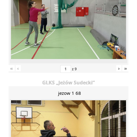
«
‹
›
»
z
9
GLKS „Jeżów Sudecki”
jezow 1 68