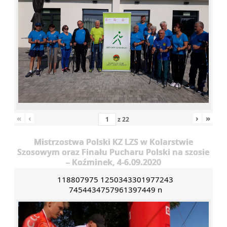
«
‹
›
»
z
22
Mistrzostwa Polski KZ LZS w Kolarstwie
Szosowym oraz Finału Pucharu Polski na szosie
– Koźminek, 4-6.09.2020
118807975 1250343301977243
7454434757961397449 n