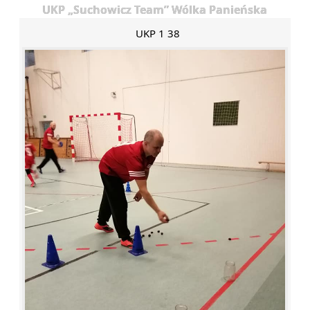
UKP „Suchowicz Team” Wólka Panieńska
UKP 1 38