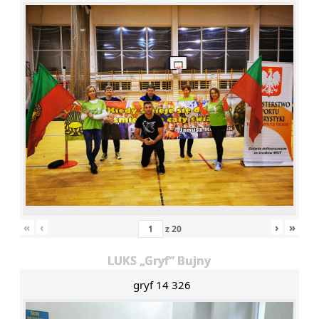
«
‹
›
»
z
20
LUKS „Gryf” Bujny
gryf 14 326