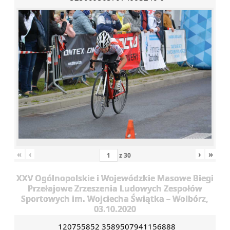
«
‹
›
»
z
30
XXV Ogólnopolskie i Wojewódzkie Masowe Biegi
Przełajowe Zrzeszenia Ludowych Zespołów
Sportowych im. Wojciecha Świątka – Wolbórz,
03.10.2020
120755852 3589507941156888