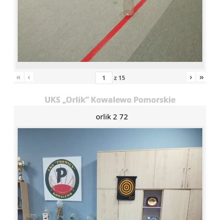
«
‹
›
»
z
15
UKS „Orlik” Kowalewo Pomorskie
orlik 2 72