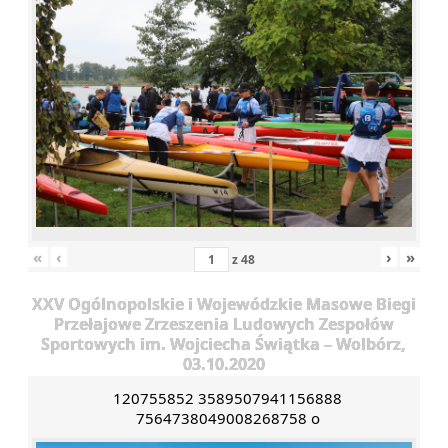
«
‹
›
»
z
48
XXV Ogólnopolskie i Wojewódzkie Masowe Biegi
Przełajowe Zrzeszenia Ludowych Zespołów
Sportowych im. Wojciecha Świątka – Wolbórz,
03.10.2020
120755852 3589507941156888
7564738049008268758 o