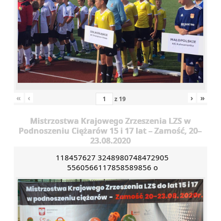
«
‹
›
»
z
19
Mistrzostwa Krajowego Zrzeszenia LZS w
Podnoszeniu Ciężarów 15 i 17 lat – Zamość, 20–
23.08.2020
118457627 3248980748472905
5560566117858589856 o