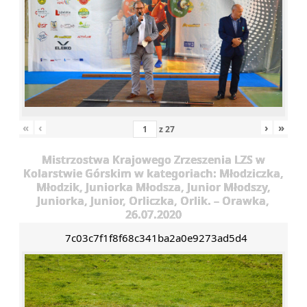
«
‹
›
»
z
27
Mistrzostwa Krajowego Zrzeszenia LZS w
Kolarstwie Górskim w kategoriach: Młodziczka,
Młodzik, Juniorka Młodsza, Junior Młodszy,
Juniorka, Junior, Orliczka, Orlik. – Orawka,
26.07.2020
7c03c7f1f8f68c341ba2a0e9273ad5d4