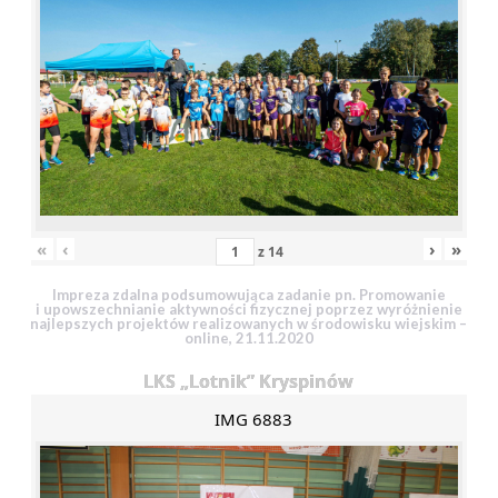
«
‹
›
»
z
14
Impreza zdalna podsumowująca zadanie pn. Promowanie
i upowszechnianie aktywności fizycznej poprzez wyróżnienie
najlepszych projektów realizowanych w środowisku wiejskim –
online, 21.11.2020
LKS „Lotnik” Kryspinów
IMG 6883