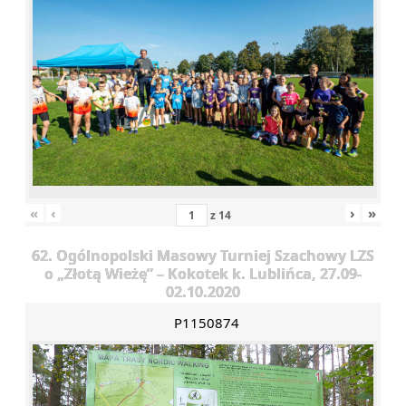
«
‹
›
»
z
14
62. Ogólnopolski Masowy Turniej Szachowy LZS
o „Złotą Wieżę” – Kokotek k. Lublińca, 27.09-
02.10.2020
P1150874