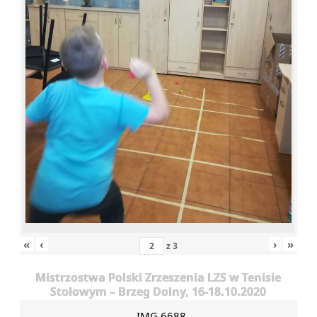
«
‹
›
»
z
3
Mistrzostwa Polski Zrzeszenia LZS w Tenisie
Stołowym – Brzeg Dolny, 16-18.10.2020
IMG 6688