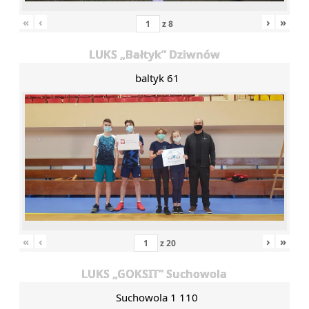
«
‹
›
»
z
8
LUKS „Bałtyk” Dziwnów
baltyk 61
«
‹
›
»
z
20
LUKS „GOKSIT” Suchowola
Suchowola 1 110