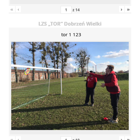
«
‹
›
»
z
14
LZS „TOR” Dobrzeń Wielki
tor 1 123
«
‹
›
»