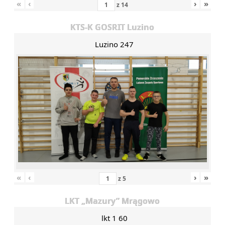
«
‹
›
»
z
14
KTS-K GOSRIT Luzino
Luzino 247
«
‹
›
»
z
5
LKT „Mazury” Mrągowo
lkt 1 60