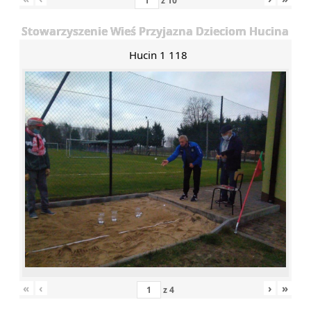
z
10
Stowarzyszenie Wieś Przyjazna Dzieciom Hucina
Hucin 1 118
«
‹
›
»
z
4