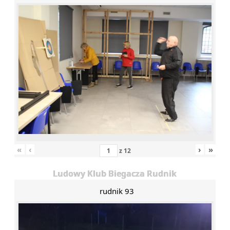
«
‹
›
»
z
12
Ludowy Klub Biegacza Rudnik
rudnik 93