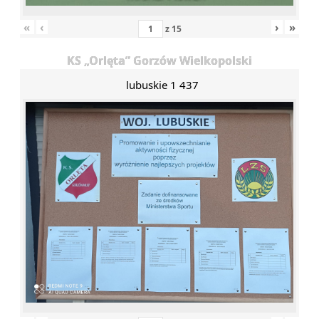
«
‹
›
»
z
15
KS „Orlęta” Gorzów Wielkopolski
lubuskie 1 437