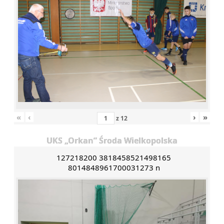
«
‹
›
»
z
12
UKS „Orkan” Środa Wielkopolska
127218200 3818458521498165
8014848961700031273 n