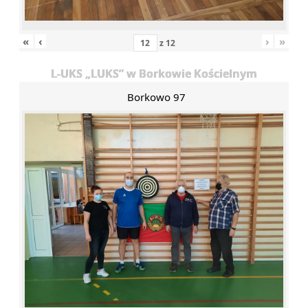
«
‹
›
»
z
12
L-UKS „LUKS” w Borkowie Kościelnym
Borkowo 97