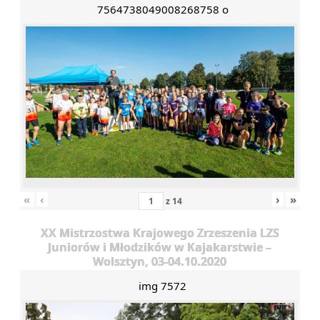
7564738049008268758 o
«
‹
›
»
z
14
XX Mistrzostwa Krajowego Zrzeszenia LZS
Juniorów i Młodzików w Kajakarstwie –
Wolsztyn, 03-04.10.2020
img 7572