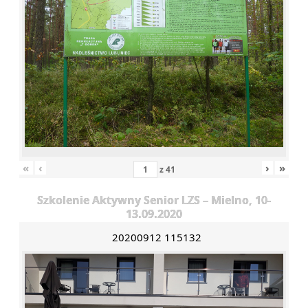
«
‹
›
»
z
41
Szkolenie Aktywny Senior LZS – Mielno, 10-
13.09.2020
20200912 115132