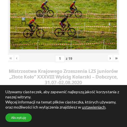
«
‹
›
»
z
19
Mistrzostwa Krajowego Zrzeszenia LZS juniorów
„Złote Koło” XXXVIII Wyścig Kolarski – Dobczyce,
31.07–02.08.2020
117181380 3115140591856000
Używamy ciasteczek, aby zapewnić najlepszą jakość korzystania z
naszej witryny.
3061263846160430669 n
Więcej informacji na temat plików ciasteczka, których używamy,
oraz możliwości ich wyłączenia znajdziesz w
ustawieniach
.
Akceptuję