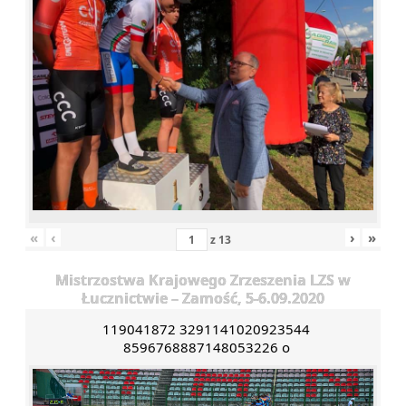
«
‹
›
»
z
13
Mistrzostwa Krajowego Zrzeszenia LZS w
Łucznictwie – Zamość, 5-6.09.2020
119041872 3291141020923544
8596768887148053226 o