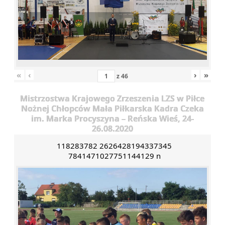
«
‹
›
»
z
46
Mistrzostwa Krajowego Zrzeszenia LZS w Piłce
Nożnej Chłopców Mała Piłkarska Kadra Czeka
im. Marka Procyszyna – Reńska Wieś, 24-
26.08.2020
118283782 2626428194337345
7841471027751144129 n