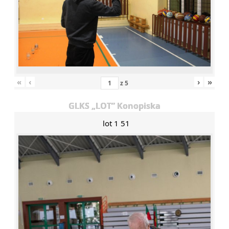
«
‹
›
»
z
5
GLKS „LOT” Konopiska
lot 1 51