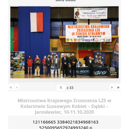
«
‹
›
»
z
33
Mistrzostwa Krajowego Zrzeszenia LZS w
Kolarstwie Szosowym Kobiet – Dąbki –
Jarosławiec, 10-11.10.2020
121166665 3384021834968163
5250095657974993240 o