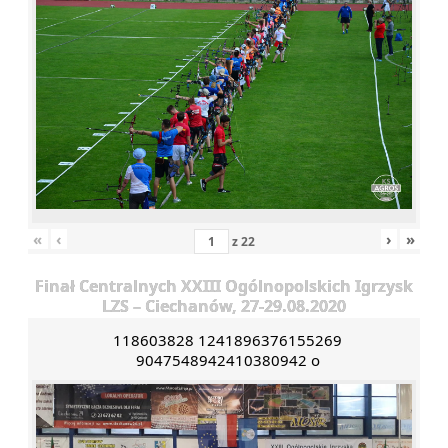
«
‹
›
»
z
22
Finał Centralnych XXIII Ogólnopolskich Igrzysk
LZS – Ciechanów, 27-29.08.2020
118603828 1241896376155269
9047548942410380942 o