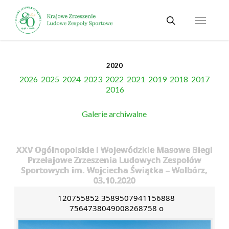
Skip
Menu
to
search
main
content
2020
2026
2025
2024
2023
2022
2021
2019
2018
2017
2016
Galerie archiwalne
XXV Ogólnopolskie i Wojewódzkie Masowe Biegi
Przełajowe Zrzeszenia Ludowych Zespołów
Sportowych im. Wojciecha Świątka – Wolbórz,
03.10.2020
120755852 3589507941156888
7564738049008268758 o