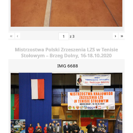
«
‹
›
»
z
3
Mistrzostwa Polski Zrzeszenia LZS w Tenisie
Stołowym – Brzeg Dolny, 16-18.10.2020
IMG 6688