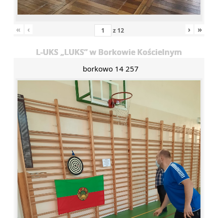
«
‹
›
»
z
12
L-UKS „LUKS” w Borkowie Kościelnym
borkowo 14 257