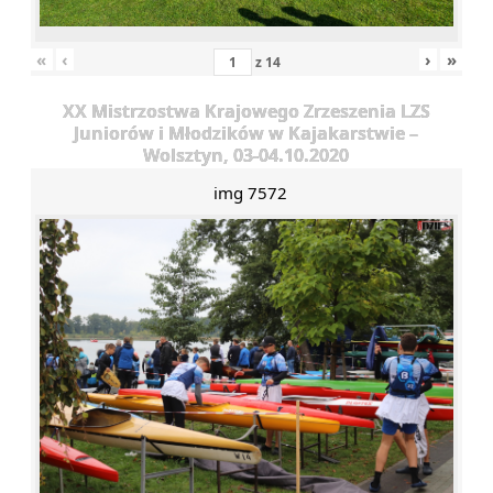
«
‹
›
»
z
14
XX Mistrzostwa Krajowego Zrzeszenia LZS
Juniorów i Młodzików w Kajakarstwie –
Wolsztyn, 03-04.10.2020
img 7572