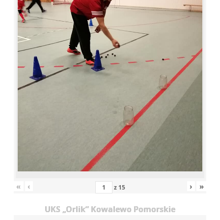
«
‹
›
»
z
15
UKS „Orlik” Kowalewo Pomorskie