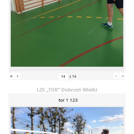
«
‹
›
»
z
14
LZS „TOR” Dobrzeń Wielki
tor 1 123