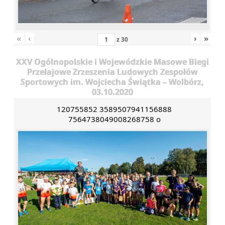
«
‹
›
»
z
30
XXV Ogólnopolskie i Wojewódzkie Masowe Biegi
Przełajowe Zrzeszenia Ludowych Zespołów
Sportowych im. Wojciecha Świątka – Wolbórz,
03.10.2020
120755852 3589507941156888
7564738049008268758 o