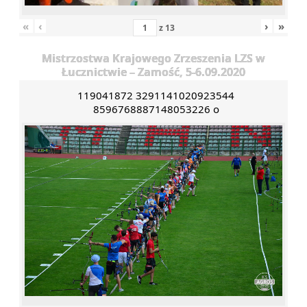
«
‹
›
»
z
13
Mistrzostwa Krajowego Zrzeszenia LZS w
Łucznictwie – Zamość, 5-6.09.2020
119041872 3291141020923544
8596768887148053226 o