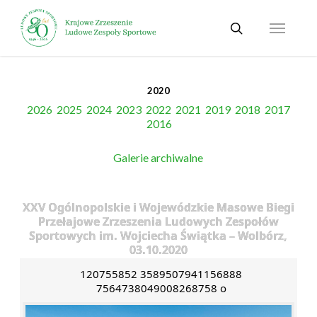
Skip
Menu
to
search
main
content
2020
2026
2025
2024
2023
2022
2021
2019
2018
2017
2016
Galerie archiwalne
XXV Ogólnopolskie i Wojewódzkie Masowe Biegi
Przełajowe Zrzeszenia Ludowych Zespołów
Sportowych im. Wojciecha Świątka – Wolbórz,
03.10.2020
120755852 3589507941156888
7564738049008268758 o