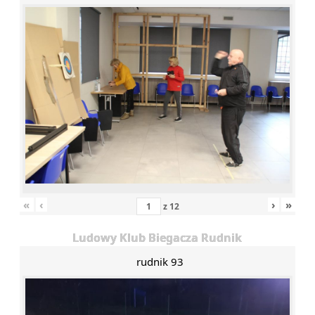
«
‹
›
»
z
12
Ludowy Klub Biegacza Rudnik
rudnik 93