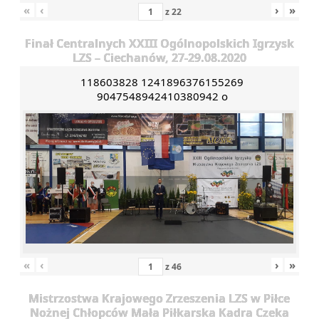
«
‹
›
»
z
22
Finał Centralnych XXIII Ogólnopolskich Igrzysk
LZS – Ciechanów, 27-29.08.2020
118603828 1241896376155269
9047548942410380942 o
«
‹
›
»
z
46
Mistrzostwa Krajowego Zrzeszenia LZS w Piłce
Nożnej Chłopców Mała Piłkarska Kadra Czeka