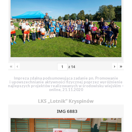
«
‹
›
»
z
14
Impreza zdalna podsumowująca zadanie pn. Promowanie
i upowszechnianie aktywności fizycznej poprzez wyróżnienie
najlepszych projektów realizowanych w środowisku wiejskim –
online, 21.11.2020
LKS „Lotnik” Kryspinów
IMG 6883