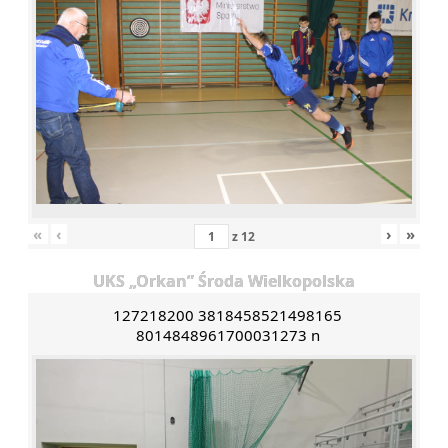
«
‹
›
»
z
12
UKS „Orkan” Środa Wielkopolska
127218200 3818458521498165
8014848961700031273 n