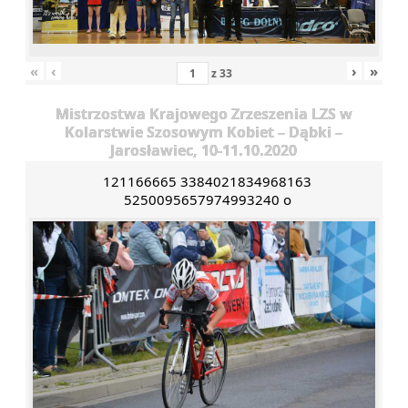
«
‹
›
»
z
33
Mistrzostwa Krajowego Zrzeszenia LZS w
Kolarstwie Szosowym Kobiet – Dąbki –
Jarosławiec, 10-11.10.2020
121166665 3384021834968163
5250095657974993240 o