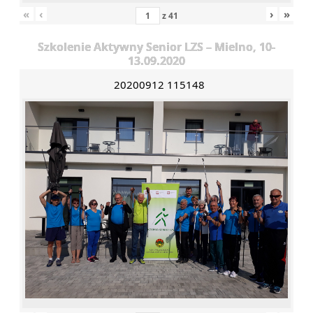
«
‹
›
»
z
41
Szkolenie Aktywny Senior LZS – Mielno, 10-
13.09.2020
20200912 115148