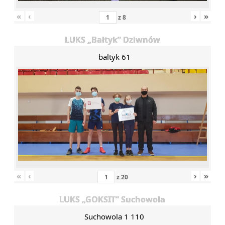
«
‹
›
»
z
8
LUKS „Bałtyk” Dziwnów
baltyk 61
«
‹
›
»
z
20
LUKS „GOKSIT” Suchowola
Suchowola 1 110