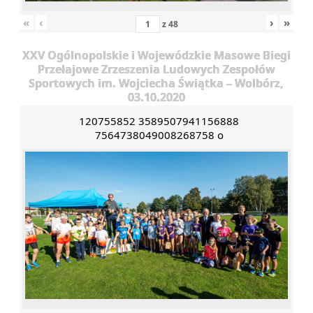
«
‹
›
»
z
48
XXV Ogólnopolskie i Wojewódzkie Masowe Biegi
Przełajowe Zrzeszenia Ludowych Zespołów
Sportowych im. Wojciecha Świątka – Wolbórz,
03.10.2020
120755852 3589507941156888
7564738049008268758 o