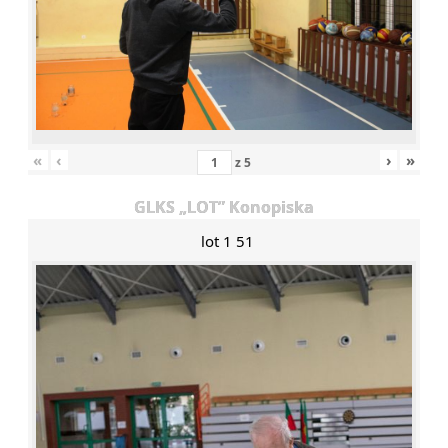
«
‹
›
»
z
5
GLKS „LOT” Konopiska
lot 1 51