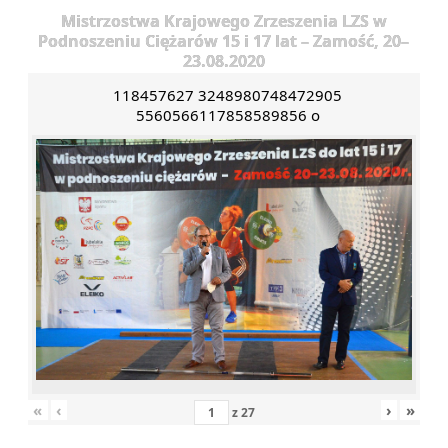
Mistrzostwa Krajowego Zrzeszenia LZS w
Podnoszeniu Ciężarów 15 i 17 lat – Zamość, 20–
23.08.2020
118457627 3248980748472905
5560566117858589856 o
«
‹
›
»
z
27