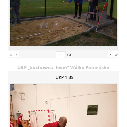
«
‹
›
»
z
4
UKP „Suchowicz Team” Wólka Panieńska
UKP 1 38