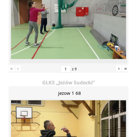
«
‹
›
»
z
9
GLKS „Jeżów Sudecki”
jezow 1 68