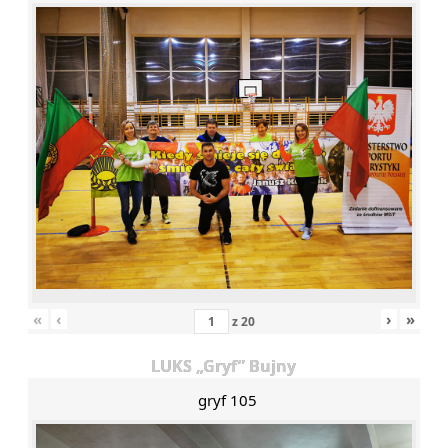
«
‹
›
»
z
20
LUKS „Gryf” Bujny
gryf 105