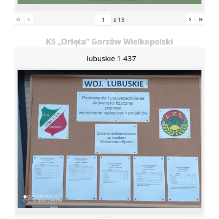
«
‹
›
»
z
15
KS „Orlęta” Gorzów Wielkopolski
lubuskie 1 437