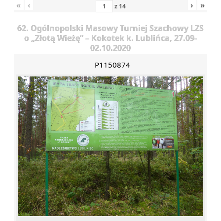
«
‹
›
»
z
14
62. Ogólnopolski Masowy Turniej Szachowy LZS
o „Złotą Wieżę” – Kokotek k. Lublińca, 27.09-
02.10.2020
P1150874