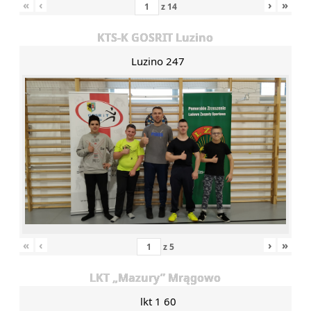
«
‹
›
»
z
14
KTS-K GOSRIT Luzino
Luzino 247
«
‹
›
»
z
5
LKT „Mazury” Mrągowo
lkt 1 60