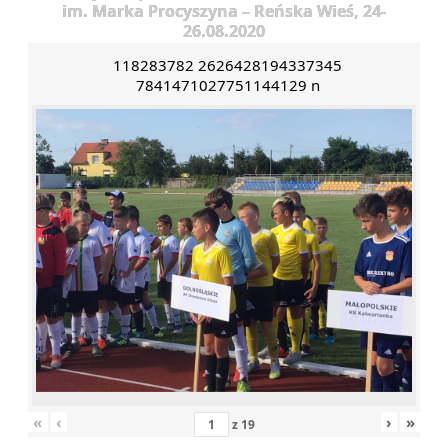
im. Marka Procyszyna – Reńska Wieś, 24-
26.08.2020
118283782 2626428194337345
7841471027751144129 n
«
‹
›
»
z
19