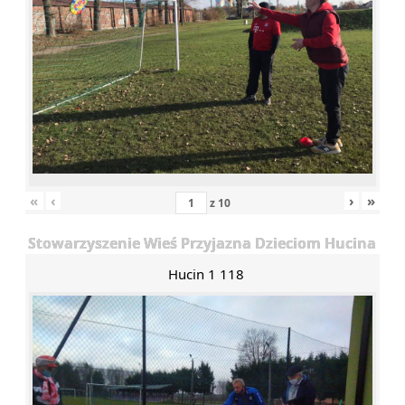
«
‹
›
»
z
10
Stowarzyszenie Wieś Przyjazna Dzieciom Hucina
Hucin 1 118