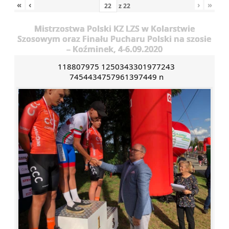
«
‹
›
»
z
22
Mistrzostwa Polski KZ LZS w Kolarstwie
Szosowym oraz Finału Pucharu Polski na szosie
– Koźminek, 4-6.09.2020
118807975 1250343301977243
7454434757961397449 n