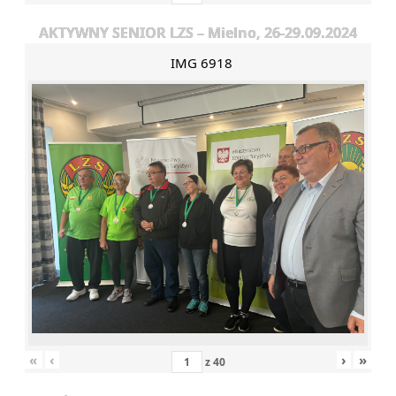
AKTYWNY SENIOR LZS – Mielno, 26-29.09.2024
IMG 6918
«
‹
›
»
z
40