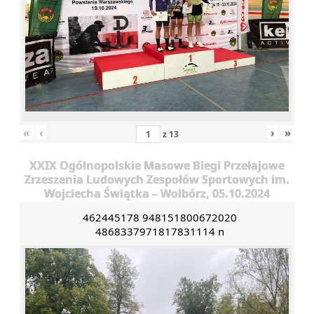
«
‹
›
»
z
13
XXIX Ogólnopolskie Masowe Biegi Przełajowe
Zrzeszenia Ludowych Zespołów Sportowych im.
Wojciecha Świątka – Wolbórz, 05.10.2024
462445178 948151800672020
4868337971817831114 n