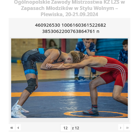
Ogólnopolskie Zawody Mistrzostwa KZ LZS w
Zapasach Młodzików w Stylu Wolnym –
Plewiska, 20-21.09.2024
460926530 1006160361522682
3853062200763864761 n
«
‹
›
»
z
12