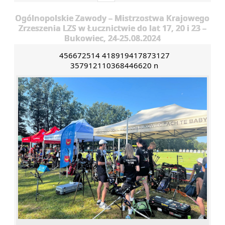
Ogólnopolskie Zawody – Mistrzostwa Krajowego
Zrzeszenia LZS w Łucznictwie do lat 17, 20 i 23 –
Bukowiec, 24-25.08.2024
456672514 418919417873127
357912110368446620 n