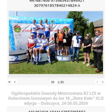
447681406 973985437849921
3079761857840214824 n
«
‹
›
»
z
35
Ogólnopolskie Zawody Mistrzostwa KZ LZS w
Kolarstwie Szosowym do lat 18 „Złote Koło” XLII
edycja – Dobczyce, 24-26.05.2024
441462416 1044147687365562