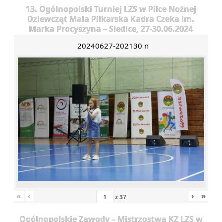
13. Ogólnopolski Turniej LZS w Piłce Nożnej
Dziewcząt Mała Piłkarska Kadra Czeka im.
Marka Procyszyna – Siedlce, 27-30.06.2024
20240627-202130 n
«
‹
›
»
z
37
Ogólnopolskie Zawody – Mistrzostwa KZ LZS w