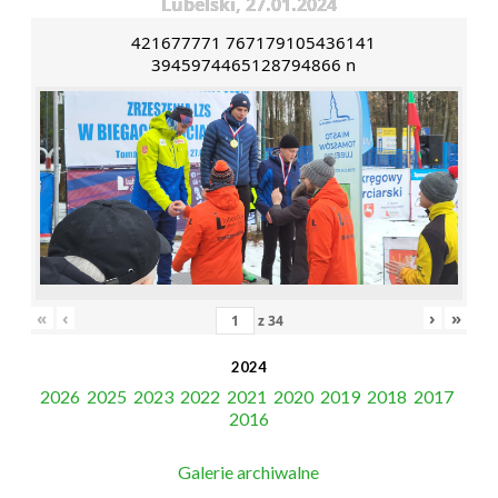
Lubelski, 27.01.2024
421677771 767179105436141
3945974465128794866 n
«
‹
›
»
z
34
2024
2026
2025
2023
2022
2021
2020
2019
2018
2017
2016
Galerie archiwalne