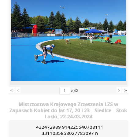
«
‹
›
»
z
42
Mistrzostwa Krajowego Zrzeszenia LZS w
Zapasach Kobiet do lat 17, 20 i 23 – Siedlce – Stok
Lacki, 22-24.03.2024
432472989 914225540708111
3311035858027783097 n