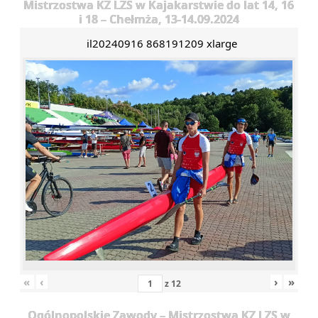
Mistrzostwa KZ LZS w Kajakarstwie do lat 14, 16
i 18 – Chełmża, 13-14.09.2024
il20240916 868191209 xlarge
«
‹
›
»
z
12
Ogólnopolskie Zawody – Mistrzostwa KZ LZS w