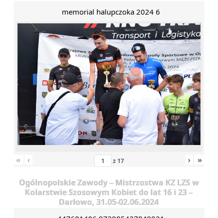
memorial halupczoka 2024 6
«
‹
›
»
z
17
Ogólnopolskie Zawody – Mistrzostwa KZ LZS w
Kolarstwie Szosowym Kobiet do lat 16 i 23 –
Darłowo, 31.05-02.06.2024