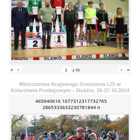
«
‹
›
»
z
10
Mistrzostwa Krajowego Zrzeszenia LZS w
Kolarstwie Przełajowym – Słubice, 26-27.10.2024
465040616 1077312317732765
2865333633230781844 n