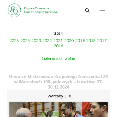
Skip
Menu
to
search
main
content
2024
2026
2025
2023
2022
2021
2020
2019
2018
2017
2016
Galerie archiwalne
Otwarte Mistrzostwa Krajowego Zrzeszenia LZS
w Warcabach 100. polowych – Lututów, 27-
30.12.2024
Warcaby 310