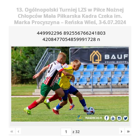
13. Ogólnopolski Turniej LZS w Piłce Nożnej
Chłopców Mała Piłkarska Kadra Czeka im.
Marka Procyszyna – Reńska Wieś, 3-6.07.2024
449992296 892556766241803
4208477054859991728 n
«
‹
›
»
z
32