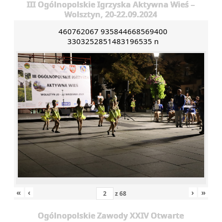
III Ogólnopolskie Igrzyska Aktywna Wieś –
Wolsztyn, 20-22.09.2024
460762067 935844668569400
3303252851483196535 n
«
‹
›
»
z
68
Ogólnopolskie Zawody XXIV Otwarte