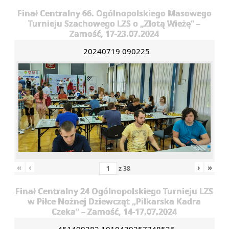
Finał Centralny 66. Ogólnopolskiego Masowego
Turnieju Szachowego LZS o „Złotą Wieżę” –
Zamość, 17-23.07.2024
20240719 090225
«
‹
›
»
z
38
Finał Centralny 24 Ogólnopolskiego Turnieju LZS
w Piłce Nożnej Dziewcząt „Piłkarska Kadra
Czeka” – Zamość, 14-17.07.2024