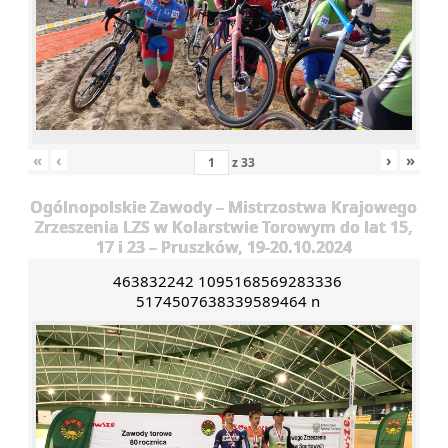
«
‹
›
»
z
33
Ogólnopolskie Zawody – Mistrzostwa Krajowego
Zrzeszenia LZS w Kolarstwie Torowym do lat 15,
17 i 23 – Pruszków, 19-20.10.2024
463832242 1095168569283336
5174507638339589464 n