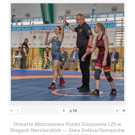
«
‹
›
»
z
19
Otwarte Mistrzostwa Polski Zrzeszenia LZS w
Biegach Narciarskich — Siwa Dolina/Tomaszów