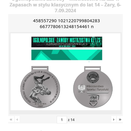
Zapasach w stylu klasycznym do lat 14 – Żary, 6-
7.09.2024
458557290 1021220799804283
6677780613248154461 n
«
‹
›
»
z
14