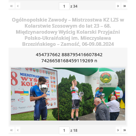
«
‹
›
»
z
34
Ogólnopolskie Zawody – Mistrzostwa KZ LZS w
Kolarstwie Szosowym do lat 23 – 68.
Międzynarodowy Wyścig Kolarski Przyjaźni
Polsko-Ukraińskiej im. Mieczysława
Brzezińskiego – Zamość, 06-09.08.2024
454737662 888795416607842
7426658168459119269 n
«
‹
›
»
z
18