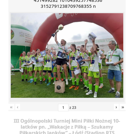
451499282 1010439257748536
3152791238709768355 n
«
‹
›
»
z
23
III Ogólnopolski Turniej Mini Piłki Nożnej 10-
latków pn. „Wakacje z Piłką – Szukamy
Piłkarskich Janków” – Łódź (Stadion RTS