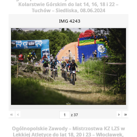
Kolarstwie Górskim do lat 14, 16, 18 i 22 –
Tuchów – Siedliska, 08.06.2024
IMG 4243
«
‹
›
»
z
37
Ogólnopolskie Zawody – Mistrzostwa KZ LZS w
Lekkiej Atletyce do lat 18, 20 i 23 – Włocławek,