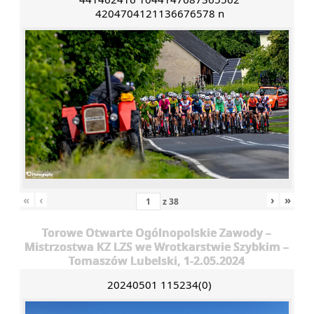
4204704121136676578 n
«
‹
›
»
z
38
Torowe Otwarte Ogólnopolskie Zawody –
Mistrzostwa KZ LZS we Wrotkarstwie Szybkim –
Tomaszów Lubelski, 1-2.05.2024
20240501 115234(0)