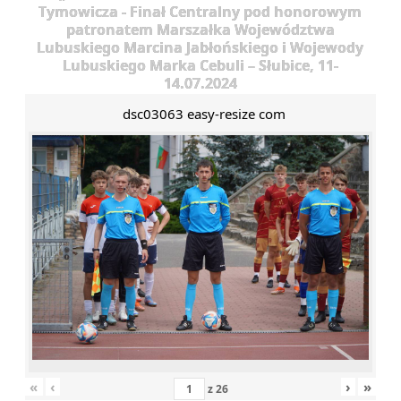
Tymowicza - Finał Centralny pod honorowym
patronatem Marszałka Województwa
Lubuskiego Marcina Jabłońskiego i Wojewody
Lubuskiego Marka Cebuli – Słubice, 11-
14.07.2024
dsc03063 easy-resize com
«
‹
›
»
z
26