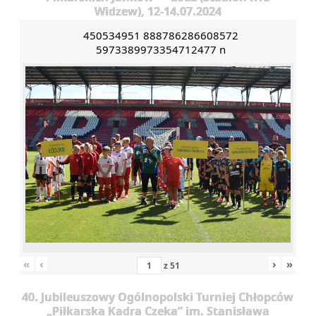
Widzew), 12-14.07.2024
450534951 888786286608572
5973389973354712477 n
«
‹
›
»
z
51
40. Jubileuszowy Ogólnopolski Turniej Chłopców
„Piłkarska Kadra Czeka” im. Stanisława