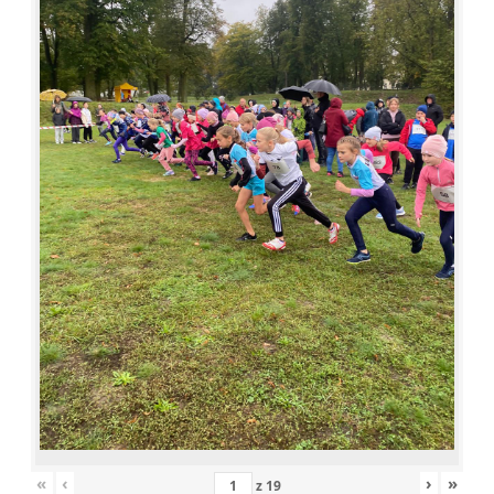
«
‹
›
»
z
19