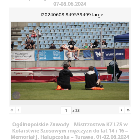
07-08.06.2024
il20240608 849539499 large
«
‹
›
»
z
23
Ogólnopolskie Zawody – Mistrzostwa KZ LZS w
Kolarstwie Szosowym mężczyzn do lat 14 i 16 –
Memoriał J. Halupczoka – Turawa, 01-02.06.2024