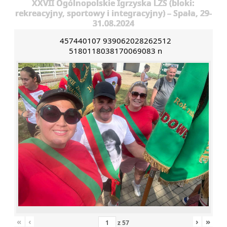
XXVII Ogólnopolskie Igrzyska LZS (bloki:
rekreacyjny, sportowy i integracyjny) – Spała, 29-
31.08.2024
457440107 939062028262512
5180118038170069083 n
«
‹
›
»
z
57