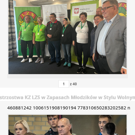
z
40
trzostwa KZ LZS w Zapasach Młodzików w Stylu Wolnym 
460881242 1006151908190194 778310650283202582 n