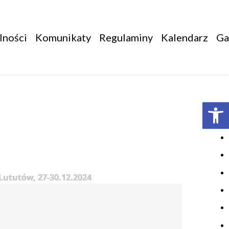
lności
Komunikaty
Regulaminy
Kalendarz
Ga
Otwórz 
Lututów, 27-30.12.2024