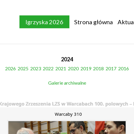
Igrzyska 2026
Strona główna
Aktua
2024
2026
2025
2023
2022
2021
2020
2019
2018
2017
2016
Galerie archiwalne
rajowego Zrzeszenia LZS w Warcabach 100. polowych – 
Warcaby 310