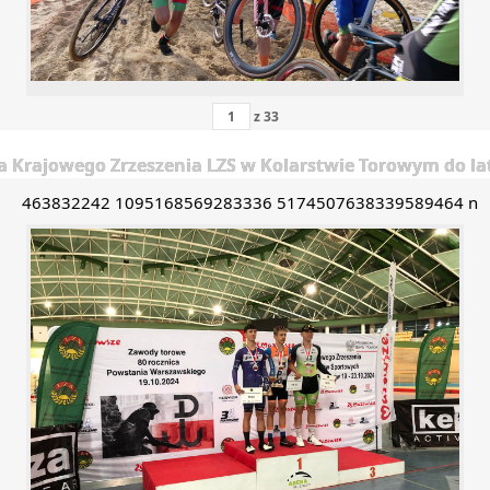
z
33
Krajowego Zrzeszenia LZS w Kolarstwie Torowym do lat 1
463832242 1095168569283336 5174507638339589464 n