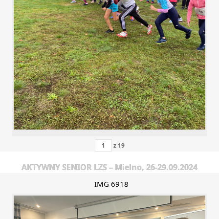
z
19
AKTYWNY SENIOR LZS – Mielno, 26-29.09.2024
IMG 6918