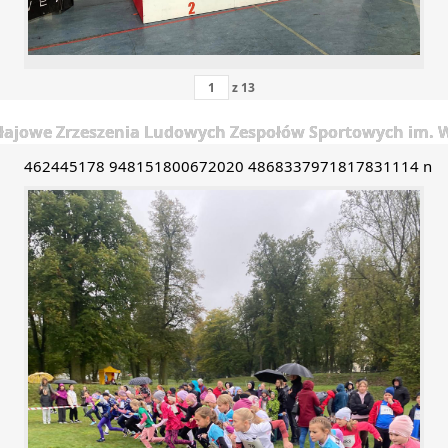
z
13
łajowe Zrzeszenia Ludowych Zespołów Sportowych im. Wo
462445178 948151800672020 4868337971817831114 n