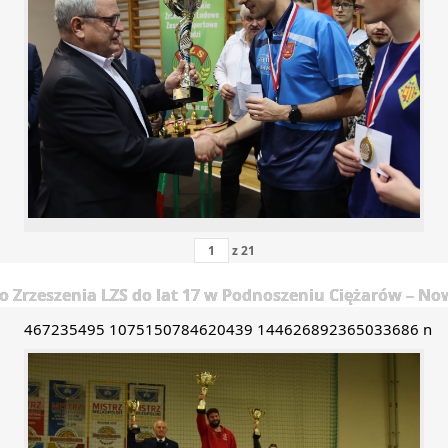
z
21
 Zrzeszenia LZS do lat 17 w Podnoszeniu Ciężarów – Now
467235495 1075150784620439 144626892365033686 n