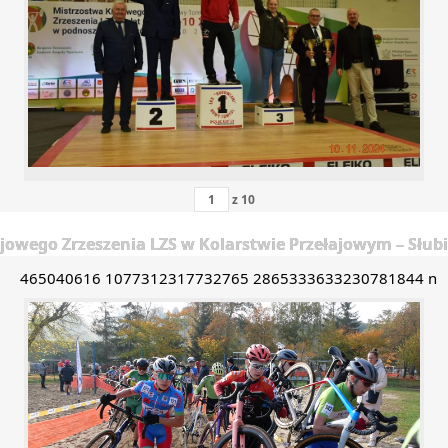
z
10
jowego Zrzeszenia LZS w Kolarstwie Przełajowym – Słubic
465040616 1077312317732765 2865333633230781844 n