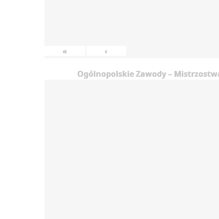
«
‹
Ogólnopolskie Zawody – Mistrzostwa 