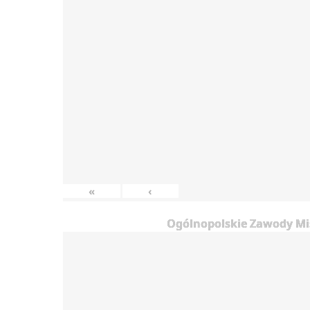
«
‹
Ogólnopolskie Zawody Mis