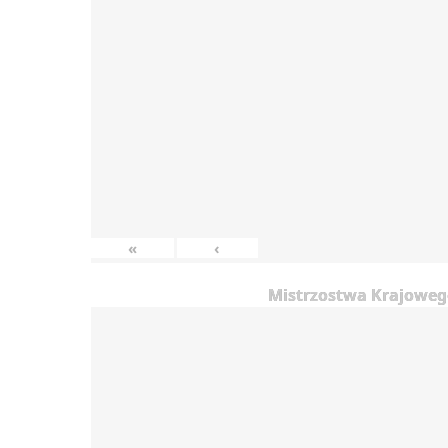
«
‹
Mistrzostwa Krajowego