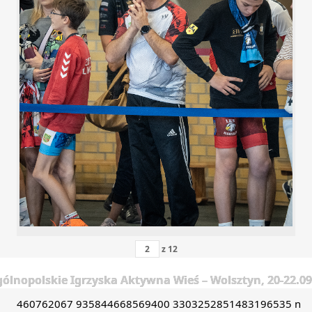
z
12
gólnopolskie Igrzyska Aktywna Wieś – Wolsztyn, 20-22.0
460762067 935844668569400 3303252851483196535 n