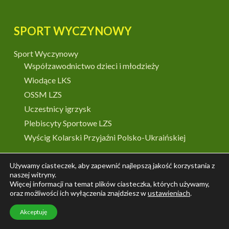
SPORT WYCZYNOWY
Sport Wyczynowy
Współzawodnictwo dzieci i młodzieży
Wiodące LKS
OSSM LZS
Uczestnicy igrzysk
Plebiscyty Sportowe LZS
Wyścig Kolarski Przyjaźni Polsko-Ukraińskiej
Używamy ciasteczek, aby zapewnić najlepszą jakość korzystania z
DLA LZS
naszej witryny.
Więcej informacji na temat plików ciasteczka, których używamy,
oraz możliwości ich wyłączenia znajdziesz w
ustawieniach
.
Poprzednia Strona LZS
Umowy Partnerskie
Akceptuję
Druki i logotypy do pobrania