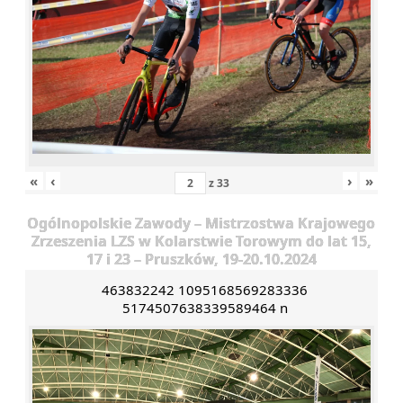
«
‹
›
»
z
33
Ogólnopolskie Zawody – Mistrzostwa Krajowego
Zrzeszenia LZS w Kolarstwie Torowym do lat 15,
17 i 23 – Pruszków, 19-20.10.2024
463832242 1095168569283336
5174507638339589464 n