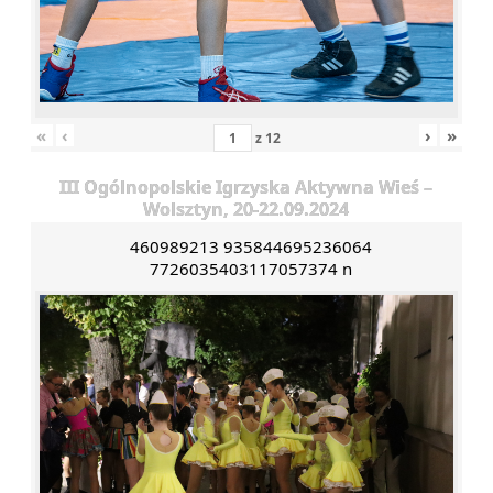
«
‹
›
»
z
12
III Ogólnopolskie Igrzyska Aktywna Wieś –
Wolsztyn, 20-22.09.2024
460989213 935844695236064
7726035403117057374 n