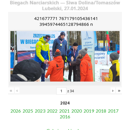
Biegach Narciarskich — Siwa Dolina/Tomaszów
Lubelski, 27.01.2024
421677771 767179105436141
3945974465128794866 n
«
‹
›
»
z
34
2024
2026
2025
2023
2022
2021
2020
2019
2018
2017
2016