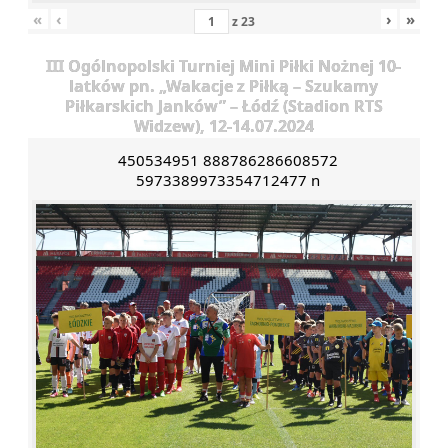
«
‹
›
»
z
23
III Ogólnopolski Turniej Mini Piłki Nożnej 10-
latków pn. „Wakacje z Piłką – Szukamy
Piłkarskich Janków” – Łódź (Stadion RTS
Widzew), 12-14.07.2024
450534951 888786286608572
5973389973354712477 n