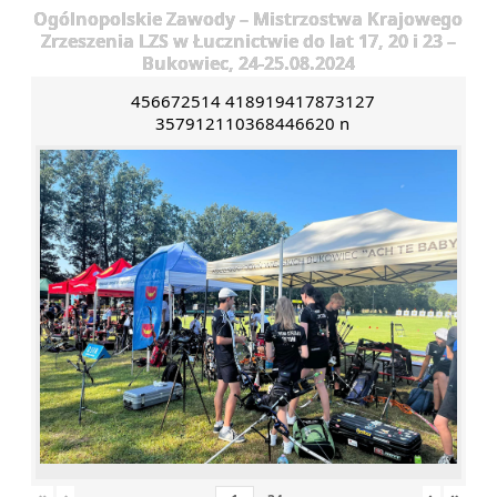
Ogólnopolskie Zawody – Mistrzostwa Krajowego
Zrzeszenia LZS w Łucznictwie do lat 17, 20 i 23 –
Bukowiec, 24-25.08.2024
456672514 418919417873127
357912110368446620 n
«
‹
›
»