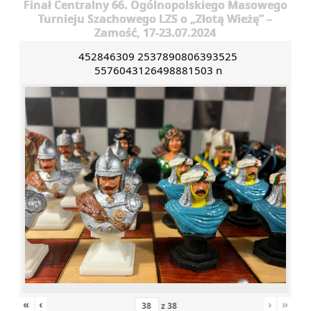
Finał Centralny 66. Ogólnopolskiego Masowego
Turnieju Szachowego LZS o „Złotą Wieżę” –
Zamość, 17-23.07.2024
452846309 2537890806393525
5576043126498881503 n
«
‹
›
»
z
38