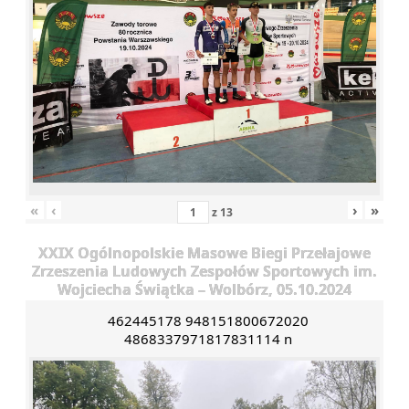
«
‹
›
»
z
13
XXIX Ogólnopolskie Masowe Biegi Przełajowe
Zrzeszenia Ludowych Zespołów Sportowych im.
Wojciecha Świątka – Wolbórz, 05.10.2024
462445178 948151800672020
4868337971817831114 n