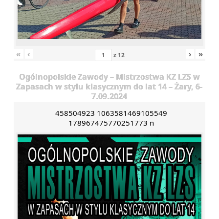
«
‹
›
»
z
12
Ogólnopolskie Zawody – Mistrzostwa KZ LZS w
Zapasach w stylu klasycznym do lat 14 – Żary, 6-
7.09.2024
458504923 1063581469105549
178967475770251773 n