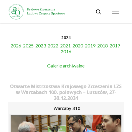
Skip
Menu
to
search
main
content
2024
2026
2025
2023
2022
2021
2020
2019
2018
2017
2016
Galerie archiwalne
Otwarte Mistrzostwa Krajowego Zrzeszenia LZS
w Warcabach 100. polowych – Lututów, 27-
30.12.2024
Warcaby 310