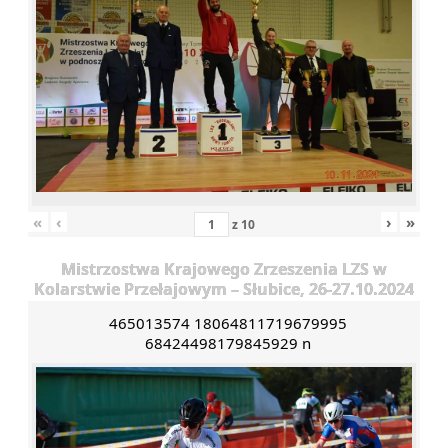
«
‹
›
»
z
10
Mistrzostwa Krajowego Zrzeszenia LZS w
Kolarstwie Przełajowym – Słubice, 26-27.10.2024
465013574 18064811719679995
68424498179845929 n