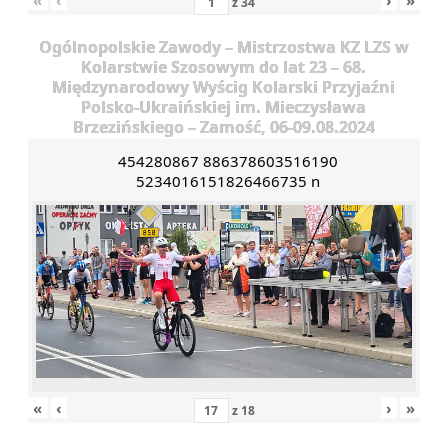
z
34
Ogólnopolskie Zawody – Mistrzostwa KZ LZS w
Kolarstwie Szosowym do lat 23 – 68.
Międzynarodowy Wyścig Kolarski Przyjaźni
Polsko-Ukraińskiej im. Mieczysława
Brzezińskiego – Zamość, 06-09.08.2024
454280867 886378603516190
5234016151826466735 n
«
‹
›
»
z
18