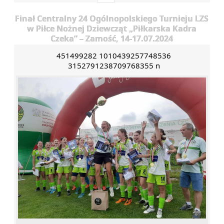
Finał Centralny 24 Ogólnopolskiego Turnieju LZS
w Piłce Nożnej Dziewcząt „Piłkarska Kadra
Czeka” – Zamość, 14-17.07.2024
451499282 1010439257748536
3152791238709768355 n