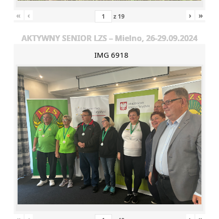
«
‹
›
»
z
19
AKTYWNY SENIOR LZS – Mielno, 26-29.09.2024
IMG 6918
«
‹
›
»