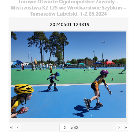
Torowe Otwarte Ogólnopolskie Zawody –
Mistrzostwa KZ LZS we Wrotkarstwie Szybkim –
Tomaszów Lubelski, 1-2.05.2024
20240501 124819
«
‹
›
»
z
42