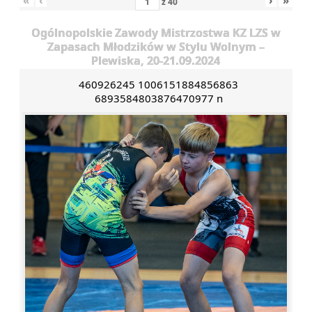
z
40
Ogólnopolskie Zawody Mistrzostwa KZ LZS w
Zapasach Młodzików w Stylu Wolnym –
Plewiska, 20-21.09.2024
460926245 1006151884856863
6893584803876470977 n