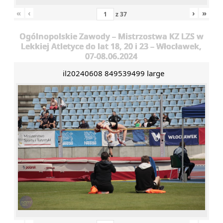
«
‹
›
»
z
37
Ogólnopolskie Zawody – Mistrzostwa KZ LZS w
Lekkiej Atletyce do lat 18, 20 i 23 – Włocławek,
07-08.06.2024
il20240608 849539499 large