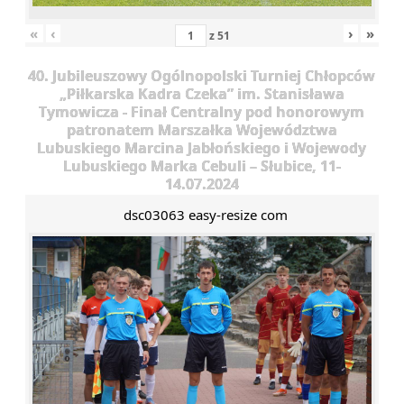
«
‹
›
»
z
51
40. Jubileuszowy Ogólnopolski Turniej Chłopców
„Piłkarska Kadra Czeka” im. Stanisława
Tymowicza - Finał Centralny pod honorowym
patronatem Marszałka Województwa
Lubuskiego Marcina Jabłońskiego i Wojewody
Lubuskiego Marka Cebuli – Słubice, 11-
14.07.2024
dsc03063 easy-resize com