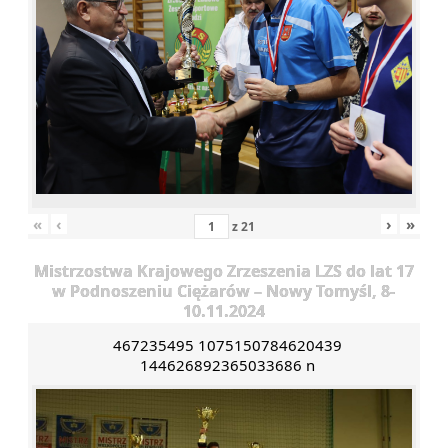
«
‹
›
»
z
21
Mistrzostwa Krajowego Zrzeszenia LZS do lat 17
w Podnoszeniu Ciężarów – Nowy Tomyśl, 8-
10.11.2024
467235495 1075150784620439
144626892365033686 n