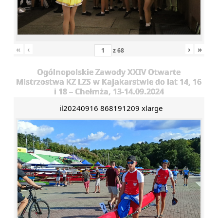
«
‹
›
»
z
68
Ogólnopolskie Zawody XXIV Otwarte
Mistrzostwa KZ LZS w Kajakarstwie do lat 14, 16
i 18 – Chełmża, 13-14.09.2024
il20240916 868191209 xlarge