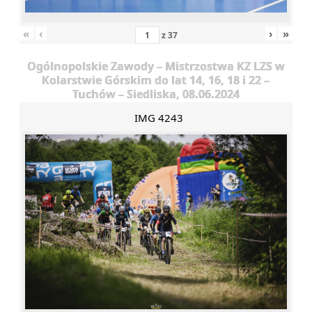
«
‹
›
»
z
37
Ogólnopolskie Zawody – Mistrzostwa KZ LZS w
Kolarstwie Górskim do lat 14, 16, 18 i 22 –
Tuchów – Siedliska, 08.06.2024
IMG 4243