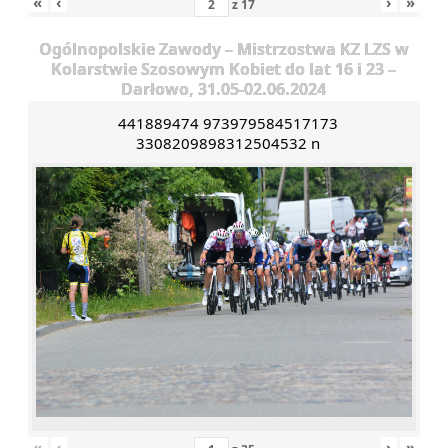
«
‹
›
»
z
17
Ogólnopolskie Zawody – Mistrzostwa KZ LZS w
Kolarstwie Szosowym Kobiet do lat 16 i 23 –
Darłowo, 31.05-02.06.2024
441889474 973979584517173
3308209898312504532 n
«
‹
›
»