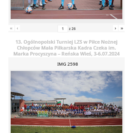
«
‹
›
»
z
26
13. Ogólnopolski Turniej LZS w Piłce Nożnej
Chłopców Mała Piłkarska Kadra Czeka im.
Marka Procyszyna – Reńska Wieś, 3-6.07.2024
IMG 2598