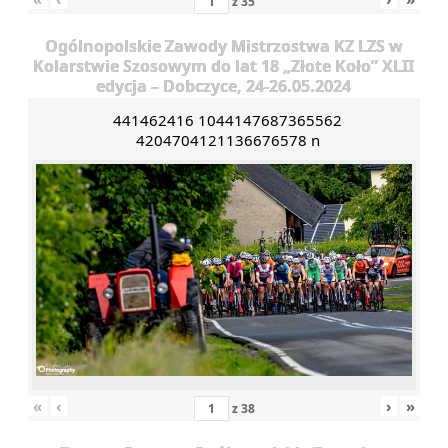
z
35
Ogólnopolskie Zawody Mistrzostwa KZ LZS w
Kolarstwie Szosowym do lat 18 „Złote Koło” XLII
edycja – Dobczyce, 24-26.05.2024
441462416 1044147687365562
4204704121136676578 n
«
‹
›
»
z
38