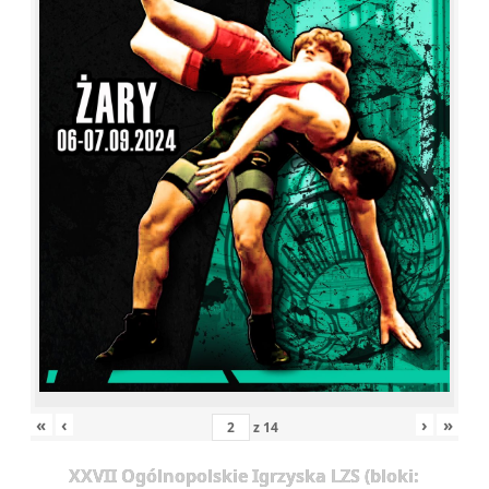
«
‹
›
»
z
14
XXVII Ogólnopolskie Igrzyska LZS (bloki: