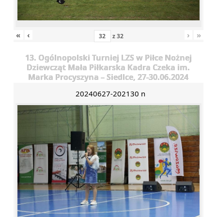
«
‹
›
»
z
32
13. Ogólnopolski Turniej LZS w Piłce Nożnej
Dziewcząt Mała Piłkarska Kadra Czeka im.
Marka Procyszyna – Siedlce, 27-30.06.2024
20240627-202130 n