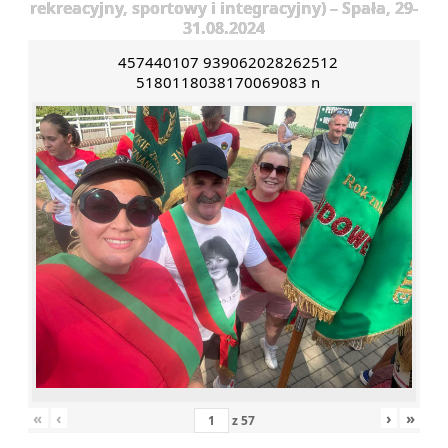
rekreacyjny, sportowy i integracyjny) – Spała, 29-
31.08.2024
457440107 939062028262512
5180118038170069083 n
«
‹
›
»
z
57