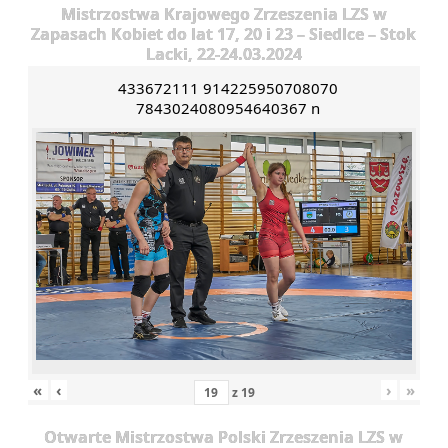
Mistrzostwa Krajowego Zrzeszenia LZS w
Zapasach Kobiet do lat 17, 20 i 23 – Siedlce – Stok
Lacki, 22-24.03.2024
433672111 914225950708070
7843024080954640367 n
«
‹
›
»
z
19
Otwarte Mistrzostwa Polski Zrzeszenia LZS w