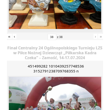
«
‹
›
»
z
38
Finał Centralny 24 Ogólnopolskiego Turnieju LZS
w Piłce Nożnej Dziewcząt „Piłkarska Kadra
Czeka” – Zamość, 14-17.07.2024
451499282 1010439257748536
3152791238709768355 n