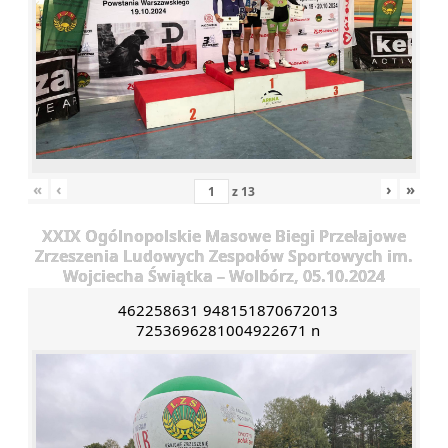
«
‹
›
»
z
13
XXIX Ogólnopolskie Masowe Biegi Przełajowe
Zrzeszenia Ludowych Zespołów Sportowych im.
Wojciecha Świątka – Wolbórz, 05.10.2024
462258631 948151870672013
7253696281004922671 n