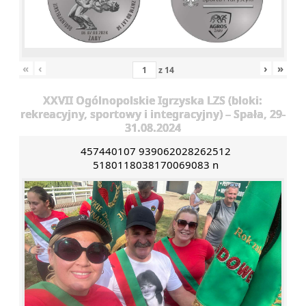
«
‹
›
»
z
14
XXVII Ogólnopolskie Igrzyska LZS (bloki:
rekreacyjny, sportowy i integracyjny) – Spała, 29-
31.08.2024
457440107 939062028262512
5180118038170069083 n