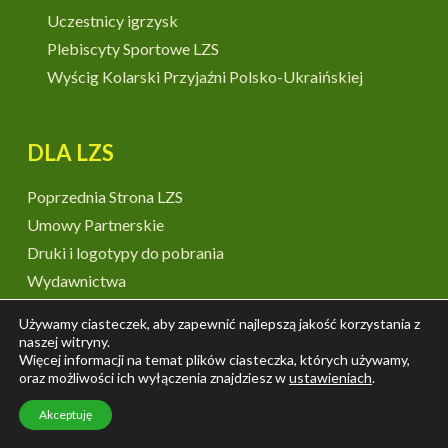
Uczestnicy igrzysk
Plebiscyty Sportowe LZS
Wyścig Kolarski Przyjaźni Polsko-Ukraińskiej
DLA LZS
Poprzednia Strona LZS
Umowy Partnerskie
Druki i logotypy do pobrania
Wydawnictwa
Książki
Używamy ciasteczek, aby zapewnić najlepszą jakość korzystania z
Banery
naszej witryny.
Więcej informacji na temat plików ciasteczka, których używamy,
70 lat – plansze i wystawy
oraz możliwości ich wyłączenia znajdziesz w
ustawieniach
.
75 lat – plansze i wystawy
Akceptuję
Poradniki
Broszury i Ulotki