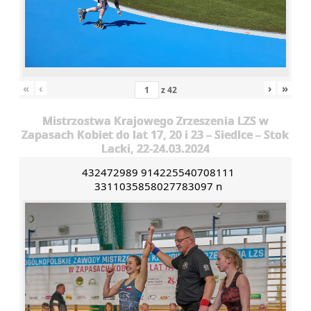
«
‹
›
»
z
42
Mistrzostwa Krajowego Zrzeszenia LZS w
Zapasach Kobiet do lat 17, 20 i 23 – Siedlce – Stok
Lacki, 22-24.03.2024
432472989 914225540708111
3311035858027783097 n