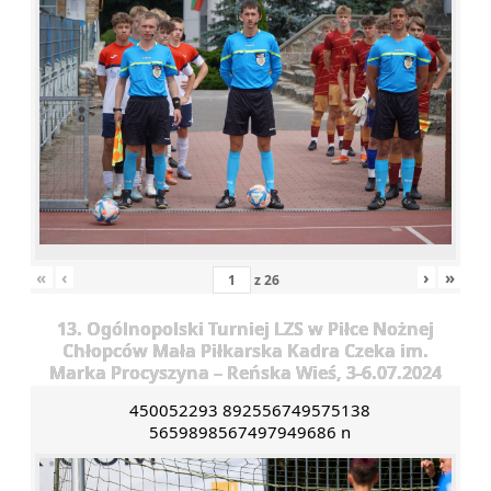
«
‹
›
»
z
26
13. Ogólnopolski Turniej LZS w Piłce Nożnej
Chłopców Mała Piłkarska Kadra Czeka im.
Marka Procyszyna – Reńska Wieś, 3-6.07.2024
450052293 892556749575138
5659898567497949686 n