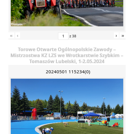
«
‹
›
»
z
38
Torowe Otwarte Ogólnopolskie Zawody –
Mistrzostwa KZ LZS we Wrotkarstwie Szybkim –
Tomaszów Lubelski, 1-2.05.2024
20240501 115234(0)