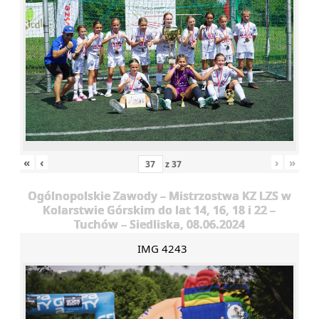
«
‹
›
»
z
37
Ogólnopolskie Zawody – Mistrzostwa KZ LZS w
Kolarstwie Górskim do lat 14, 16, 18 i 22 –
Tuchów – Siedliska, 08.06.2024
IMG 4243