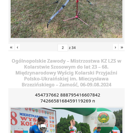
«
‹
›
»
z
34
Ogólnopolskie Zawody – Mistrzostwa KZ LZS w
Kolarstwie Szosowym do lat 23 – 68.
Międzynarodowy Wyścig Kolarski Przyjaźni
Polsko-Ukraińskiej im. Mieczysława
Brzezińskiego – Zamość, 06-09.08.2024
454737662 888795416607842
7426658168459119269 n