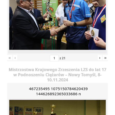
«
‹
›
»
z
21
Mistrzostwa Krajowego Zrzeszenia LZS do lat 17
w Podnoszeniu Ciężarów – Nowy Tomyśl, 8-
10.11.2024
467235495 1075150784620439
144626892365033686 n