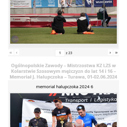
«
‹
›
»
z
23
Ogólnopolskie Zawody – Mistrzostwa KZ LZS w
Kolarstwie Szosowym mężczyzn do lat 14 i 16 –
Memoriał J. Halupczoka – Turawa, 01-02.06.2024
memorial halupczoka 2024 6