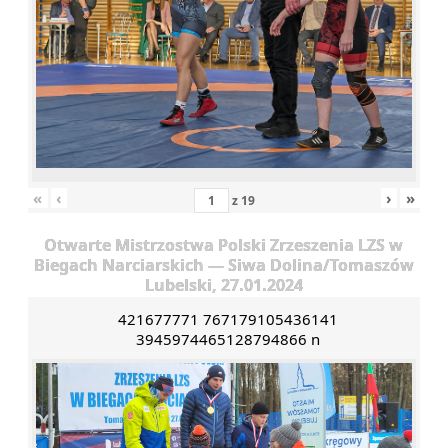
«
‹
›
»
z
19
Otwarte Mistrzostwa Polski Zrzeszenia LZS w
Biegach Narciarskich — Siwa Dolina/Tomaszów
Lubelski, 27.01.2024
421677771 767179105436141
3945974465128794866 n