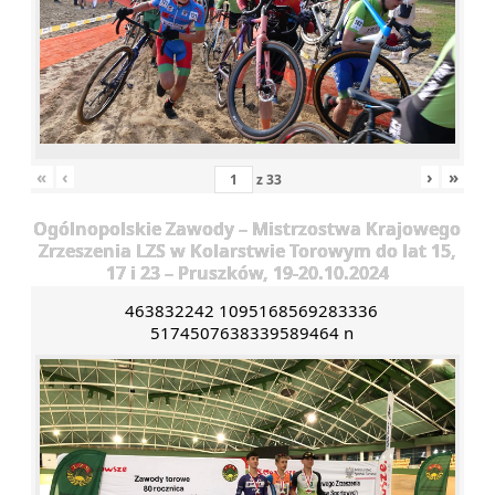
«
‹
›
»
z
33
Ogólnopolskie Zawody – Mistrzostwa Krajowego
Zrzeszenia LZS w Kolarstwie Torowym do lat 15,
17 i 23 – Pruszków, 19-20.10.2024
463832242 1095168569283336
5174507638339589464 n