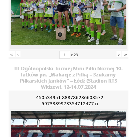
«
‹
›
»
z
23
III Ogólnopolski Turniej Mini Piłki Nożnej 10-
latków pn. „Wakacje z Piłką – Szukamy
Piłkarskich Janków” – Łódź (Stadion RTS
Widzew), 12-14.07.2024
450534951 888786286608572
5973389973354712477 n