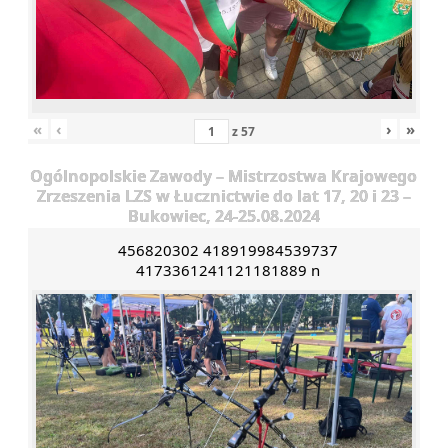
«
‹
›
»
z
57
Ogólnopolskie Zawody – Mistrzostwa Krajowego
Zrzeszenia LZS w Łucznictwie do lat 17, 20 i 23 –
Bukowiec, 24-25.08.2024
456820302 418919984539737
4173361241121181889 n