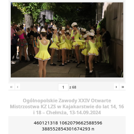
«
‹
›
»
z
68
Ogólnopolskie Zawody XXIV Otwarte
Mistrzostwa KZ LZS w Kajakarstwie do lat 14, 16
i 18 – Chełmża, 13-14.09.2024
460121318 1062079662588596
388552854301674293 n