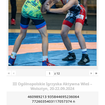
«
‹
›
»
z
12
III Ogólnopolskie Igrzyska Aktywna Wieś –
Wolsztyn, 20-22.09.2024
460989213 935844695236064
7726035403117057374 n