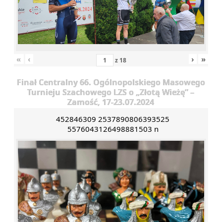
«
‹
›
»
z
18
Finał Centralny 66. Ogólnopolskiego Masowego
Turnieju Szachowego LZS o „Złotą Wieżę” –
Zamość, 17-23.07.2024
452846309 2537890806393525
5576043126498881503 n