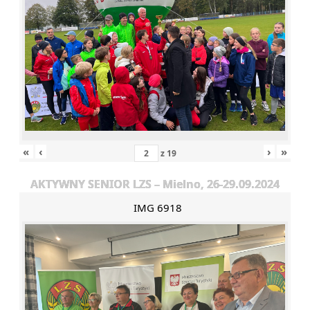
«
‹
›
»
z
19
AKTYWNY SENIOR LZS – Mielno, 26-29.09.2024
IMG 6918