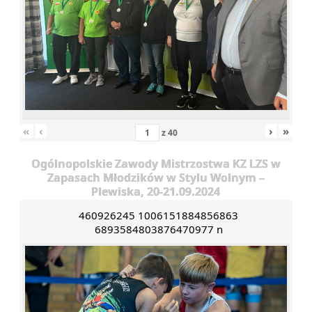
«
‹
›
»
z
40
Ogólnopolskie Zawody Mistrzostwa KZ LZS w
Zapasach Młodzików w Stylu Wolnym –
Plewiska, 20-21.09.2024
460926245 1006151884856863
6893584803876470977 n