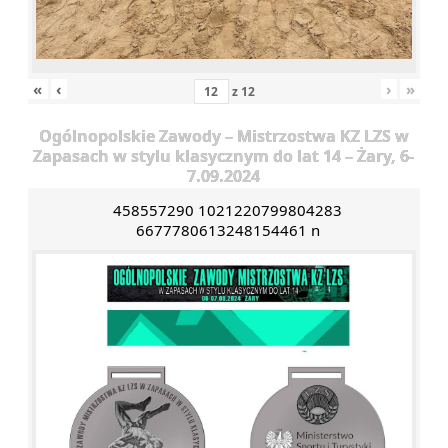
«
‹
›
»
z
12
Ogólnopolskie Zawody – Mistrzostwa KZ LZS w
Zapasach w stylu klasycznym do lat 14 – Żary, 6-
7.09.2024
458557290 1021220799804283
6677780613248154461 n