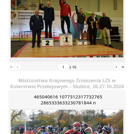
«
‹
›
»
z
10
Mistrzostwa Krajowego Zrzeszenia LZS w
Kolarstwie Przełajowym – Słubice, 26-27.10.2024
465040616 1077312317732765
2865333633230781844 n