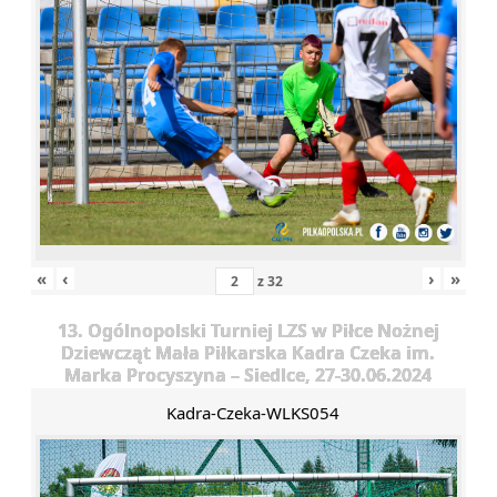
«
‹
›
»
z
32
13. Ogólnopolski Turniej LZS w Piłce Nożnej
Dziewcząt Mała Piłkarska Kadra Czeka im.
Marka Procyszyna – Siedlce, 27-30.06.2024
Kadra-Czeka-WLKS054