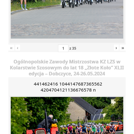
«
‹
›
»
z
35
Ogólnopolskie Zawody Mistrzostwa KZ LZS w
Kolarstwie Szosowym do lat 18 „Złote Koło” XLII
edycja – Dobczyce, 24-26.05.2024
441462416 1044147687365562
4204704121136676578 n