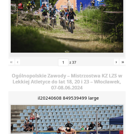
«
‹
›
»
z
37
Ogólnopolskie Zawody – Mistrzostwa KZ LZS w
Lekkiej Atletyce do lat 18, 20 i 23 – Włocławek,
07-08.06.2024
il20240608 849539499 large