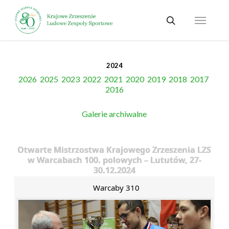
Skip
Menu
to
search
main
content
2024
2026
2025
2023
2022
2021
2020
2019
2018
2017
2016
Galerie archiwalne
Otwarte Mistrzostwa Krajowego Zrzeszenia LZS
w Warcabach 100. polowych – Lututów, 27-
30.12.2024
Warcaby 310