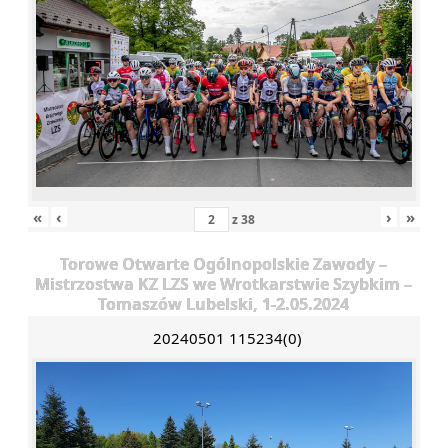
«
‹
›
»
z
38
Torowe Otwarte Ogólnopolskie Zawody –
Mistrzostwa KZ LZS we Wrotkarstwie Szybkim –
Tomaszów Lubelski, 1-2.05.2024
20240501 115234(0)