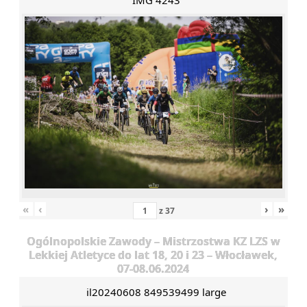
IMG 4243
«
‹
›
»
z
37
Ogólnopolskie Zawody – Mistrzostwa KZ LZS w
Lekkiej Atletyce do lat 18, 20 i 23 – Włocławek,
07-08.06.2024
il20240608 849539499 large