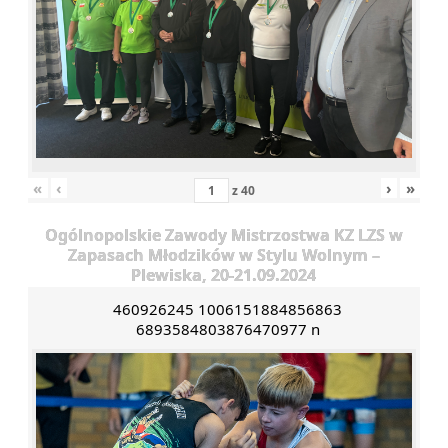
«
‹
›
»
z
40
Ogólnopolskie Zawody Mistrzostwa KZ LZS w
Zapasach Młodzików w Stylu Wolnym –
Plewiska, 20-21.09.2024
460926245 1006151884856863
6893584803876470977 n