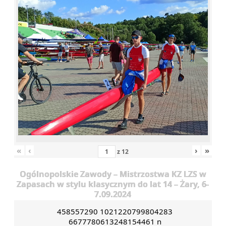
«
‹
›
»
z
12
Ogólnopolskie Zawody – Mistrzostwa KZ LZS w
Zapasach w stylu klasycznym do lat 14 – Żary, 6-
7.09.2024
458557290 1021220799804283
6677780613248154461 n