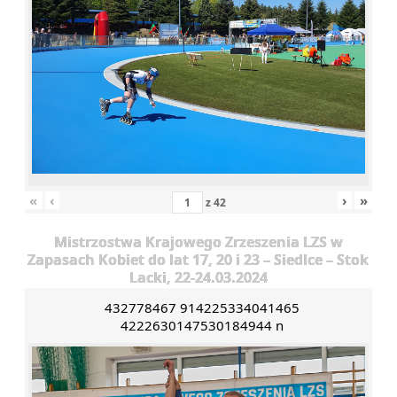
«
‹
›
»
z
42
Mistrzostwa Krajowego Zrzeszenia LZS w
Zapasach Kobiet do lat 17, 20 i 23 – Siedlce – Stok
Lacki, 22-24.03.2024
432778467 914225334041465
4222630147530184944 n