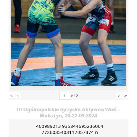
«
‹
›
»
z
12
III Ogólnopolskie Igrzyska Aktywna Wieś –
Wolsztyn, 20-22.09.2024
460989213 935844695236064
7726035403117057374 n