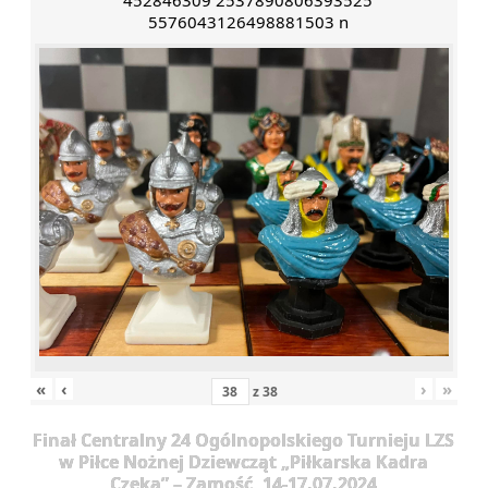
452846309 2537890806393525
5576043126498881503 n
«
‹
›
»
z
38
Finał Centralny 24 Ogólnopolskiego Turnieju LZS
w Piłce Nożnej Dziewcząt „Piłkarska Kadra
Czeka” – Zamość, 14-17.07.2024