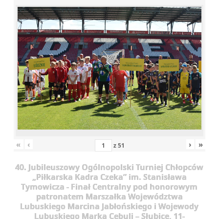
«
‹
›
»
z
51
40. Jubileuszowy Ogólnopolski Turniej Chłopców
„Piłkarska Kadra Czeka” im. Stanisława
Tymowicza - Finał Centralny pod honorowym
patronatem Marszałka Województwa
Lubuskiego Marcina Jabłońskiego i Wojewody
Lubuskiego Marka Cebuli – Słubice, 11-