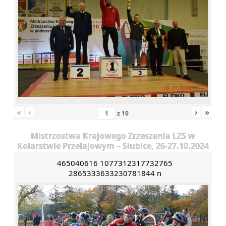
«
‹
›
»
z
10
Mistrzostwa Krajowego Zrzeszenia LZS w
Kolarstwie Przełajowym – Słubice, 26-27.10.2024
465040616 1077312317732765
2865333633230781844 n