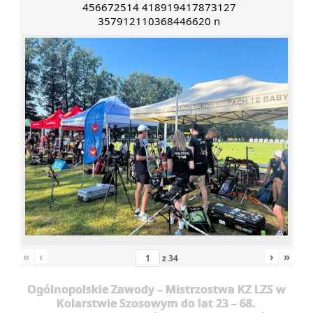
456672514 418919417873127
357912110368446620 n
«
‹
›
»
z
34
Ogólnopolskie Zawody – Mistrzostwa KZ LZS w
Kolarstwie Szosowym do lat 23 – 68.