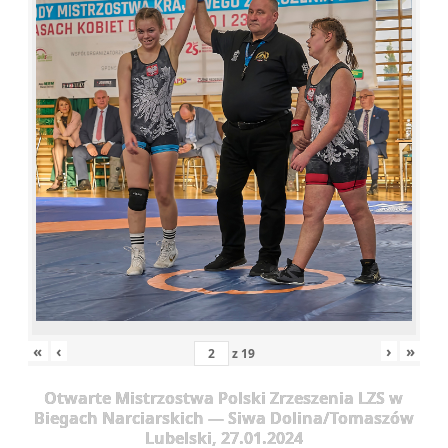
«
‹
›
»
z
19
Otwarte Mistrzostwa Polski Zrzeszenia LZS w
Biegach Narciarskich — Siwa Dolina/Tomaszów
Lubelski, 27.01.2024