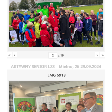
«
‹
›
»
z
19
AKTYWNY SENIOR LZS – Mielno, 26-29.09.2024
IMG 6918