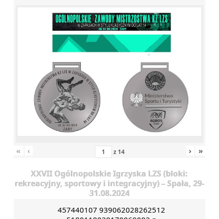
«
‹
›
»
z
14
XXVII Ogólnopolskie Igrzyska LZS (bloki:
rekreacyjny, sportowy i integracyjny) – Spała, 29-
31.08.2024
457440107 939062028262512