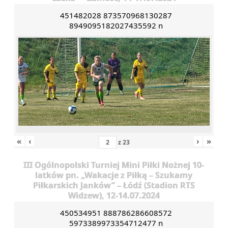
451482028 873570968130287
8949095182027435592 n
«
‹
›
»
z
23
III Ogólnopolski Turniej Mini Piłki Nożnej 10-
latków pn. „Wakacje z Piłką – Szukamy
Piłkarskich Janków” – Łódź (Stadion RTS
Widzew), 12-14.07.2024
450534951 888786286608572
5973389973354712477 n