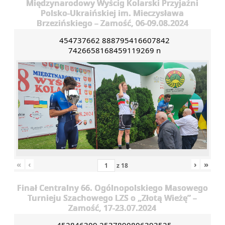
Międzynarodowy Wyścig Kolarski Przyjaźni
Polsko-Ukraińskiej im. Mieczysława
Brzezińskiego – Zamość, 06-09.08.2024
454737662 888795416607842
7426658168459119269 n
«
‹
›
»
z
18
Finał Centralny 66. Ogólnopolskiego Masowego
Turnieju Szachowego LZS o „Złotą Wieżę” –
Zamość, 17-23.07.2024