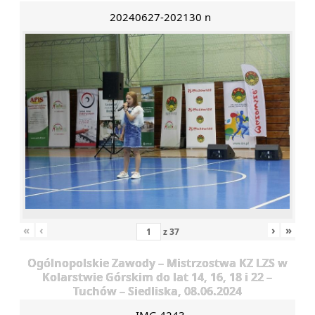
20240627-202130 n
«
‹
›
»
z
37
Ogólnopolskie Zawody – Mistrzostwa KZ LZS w
Kolarstwie Górskim do lat 14, 16, 18 i 22 –
Tuchów – Siedliska, 08.06.2024