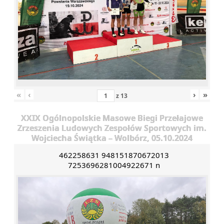
«
‹
›
»
z
13
XXIX Ogólnopolskie Masowe Biegi Przełajowe
Zrzeszenia Ludowych Zespołów Sportowych im.
Wojciecha Świątka – Wolbórz, 05.10.2024
462258631 948151870672013
7253696281004922671 n