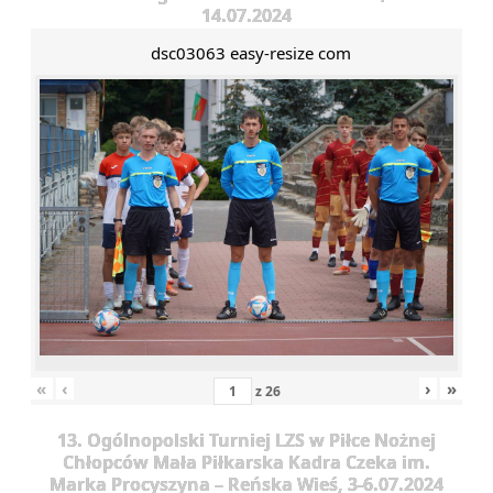
14.07.2024
dsc03063 easy-resize com
«
‹
›
»
z
26
13. Ogólnopolski Turniej LZS w Piłce Nożnej
Chłopców Mała Piłkarska Kadra Czeka im.
Marka Procyszyna – Reńska Wieś, 3-6.07.2024