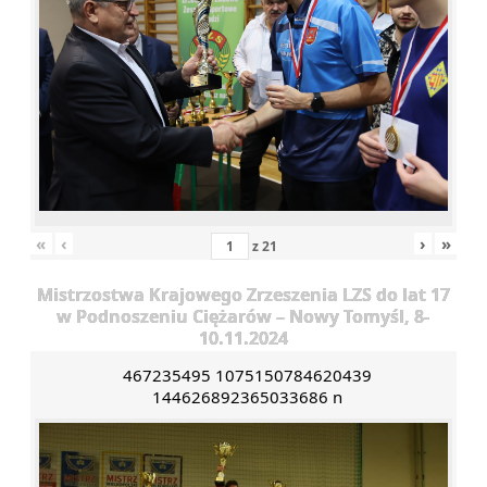
«
‹
›
»
z
21
Mistrzostwa Krajowego Zrzeszenia LZS do lat 17
w Podnoszeniu Ciężarów – Nowy Tomyśl, 8-
10.11.2024
467235495 1075150784620439
144626892365033686 n