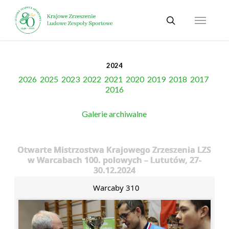
Skip
Menu
to
search
main
content
2024
2026
2025
2023
2022
2021
2020
2019
2018
2017
2016
Galerie archiwalne
Otwarte Mistrzostwa Krajowego Zrzeszenia LZS
w Warcabach 100. polowych – Lututów, 27-
30.12.2024
Warcaby 310