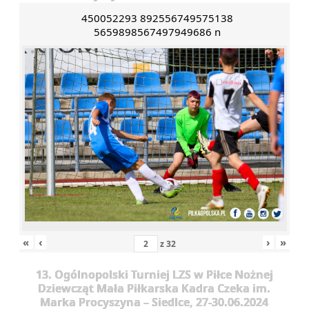
450052293 892556749575138
5659898567497949686 n
«
‹
›
»
z
32
13. Ogólnopolski Turniej LZS w Piłce Nożnej
Dziewcząt Mała Piłkarska Kadra Czeka im.
Marka Procyszyna – Siedlce, 27-30.06.2024