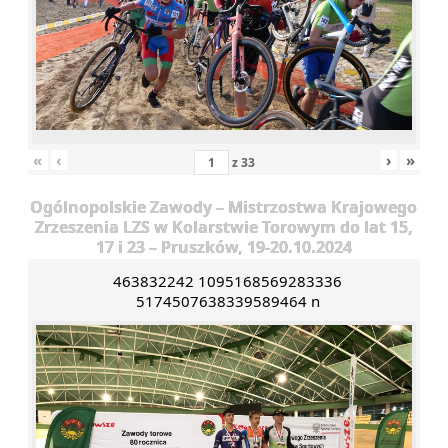
«
‹
›
»
z
33
Ogólnopolskie Zawody – Mistrzostwa Krajowego
Zrzeszenia LZS w Kolarstwie Torowym do lat 15,
17 i 23 – Pruszków, 19-20.10.2024
463832242 1095168569283336
5174507638339589464 n