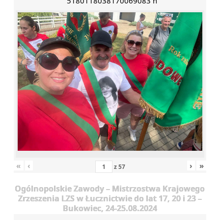
5180118038170069083 n
«
‹
›
»
z
57
Ogólnopolskie Zawody – Mistrzostwa Krajowego
Zrzeszenia LZS w Łucznictwie do lat 17, 20 i 23 –
Bukowiec, 24-25.08.2024