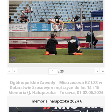
«
‹
›
»
z
23
Ogólnopolskie Zawody – Mistrzostwa KZ LZS w
Kolarstwie Szosowym mężczyzn do lat 14 i 16 –
Memoriał J. Halupczoka – Turawa, 01-02.06.2024
memorial halupczoka 2024 6