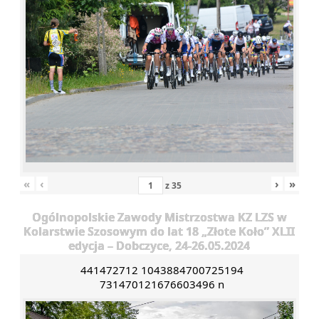
«
‹
›
»
z
35
Ogólnopolskie Zawody Mistrzostwa KZ LZS w
Kolarstwie Szosowym do lat 18 „Złote Koło” XLII
edycja – Dobczyce, 24-26.05.2024
441472712 1043884700725194
731470121676603496 n