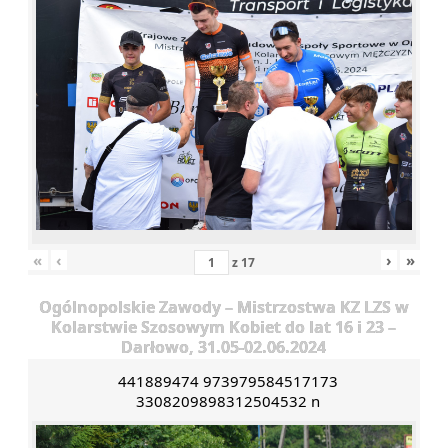
«
‹
›
»
z
17
Ogólnopolskie Zawody – Mistrzostwa KZ LZS w
Kolarstwie Szosowym Kobiet do lat 16 i 23 –
Darłowo, 31.05-02.06.2024
441889474 973979584517173
3308209898312504532 n