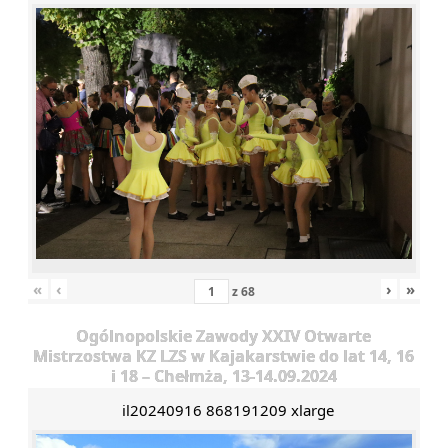
«
‹
›
»
z
68
Ogólnopolskie Zawody XXIV Otwarte
Mistrzostwa KZ LZS w Kajakarstwie do lat 14, 16
i 18 – Chełmża, 13-14.09.2024
il20240916 868191209 xlarge