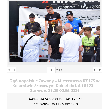
«
‹
›
»
z
17
Ogólnopolskie Zawody – Mistrzostwa KZ LZS w
Kolarstwie Szosowym Kobiet do lat 16 i 23 –
Darłowo, 31.05-02.06.2024
441889474 973979584517173
3308209898312504532 n