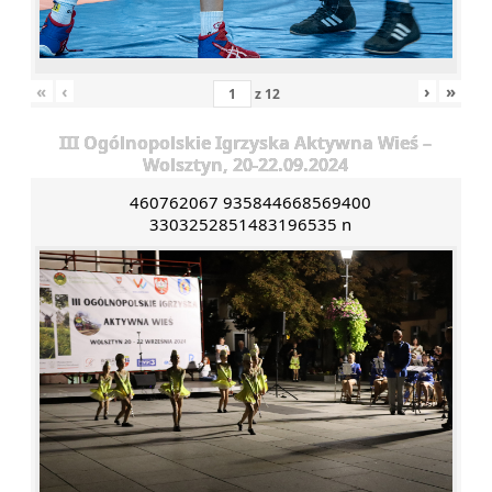
«
‹
›
»
z
12
III Ogólnopolskie Igrzyska Aktywna Wieś –
Wolsztyn, 20-22.09.2024
460762067 935844668569400
3303252851483196535 n