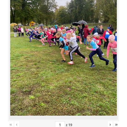
«
‹
›
»
z
19