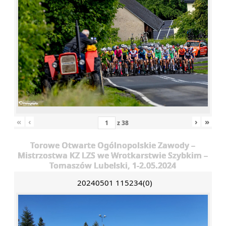
«
‹
›
»
z
38
Torowe Otwarte Ogólnopolskie Zawody –
Mistrzostwa KZ LZS we Wrotkarstwie Szybkim –
Tomaszów Lubelski, 1-2.05.2024
20240501 115234(0)