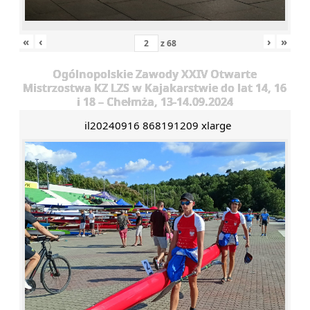
«
‹
›
»
z
68
Ogólnopolskie Zawody XXIV Otwarte
Mistrzostwa KZ LZS w Kajakarstwie do lat 14, 16
i 18 – Chełmża, 13-14.09.2024
il20240916 868191209 xlarge