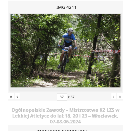
IMG 4211
«
‹
›
»
z
37
Ogólnopolskie Zawody – Mistrzostwa KZ LZS w
Lekkiej Atletyce do lat 18, 20 i 23 – Włocławek,
07-08.06.2024