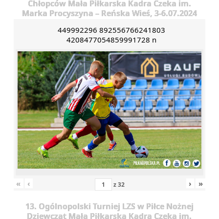
Chłopców Mała Piłkarska Kadra Czeka im.
Marka Procyszyna – Reńska Wieś, 3-6.07.2024
449992296 892556766241803
4208477054859991728 n
«
‹
›
»
z
32
13. Ogólnopolski Turniej LZS w Piłce Nożnej
Dziewcząt Mała Piłkarska Kadra Czeka im.