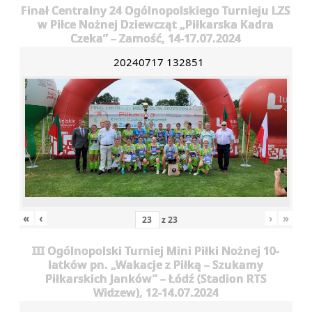
Finał Centralny 24 Ogólnopolskiego Turnieju LZS
w Piłce Nożnej Dziewcząt „Piłkarska Kadra
Czeka” – Zamość, 14-17.07.2024
20240717 132851
«
‹
›
»
z
23
III Ogólnopolski Turniej Mini Piłki Nożnej 10-
latków pn. „Wakacje z Piłką – Szukamy
Piłkarskich Janków” – Łódź (Stadion RTS
Widzew), 12-14.07.2024