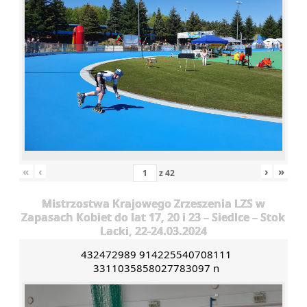
«
‹
›
»
z
42
Mistrzostwa Krajowego Zrzeszenia LZS w
Zapasach Kobiet do lat 17, 20 i 23 – Siedlce – Stok
Lacki, 22-24.03.2024
432472989 914225540708111
3311035858027783097 n