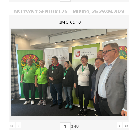
AKTYWNY SENIOR LZS – Mielno, 26-29.09.2024
IMG 6918
«
‹
›
»
z
40