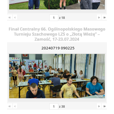
«
‹
›
»
z
18
Finał Centralny 66. Ogólnopolskiego Masowego
Turnieju Szachowego LZS o „Złotą Wieżę” –
Zamość, 17-23.07.2024
20240719 090225
«
‹
›
»
z
38