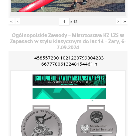
«
‹
›
»
z
12
Ogólnopolskie Zawody – Mistrzostwa KZ LZS w
Zapasach w stylu klasycznym do lat 14 – Żary, 6-
7.09.2024
458557290 1021220799804283
6677780613248154461 n