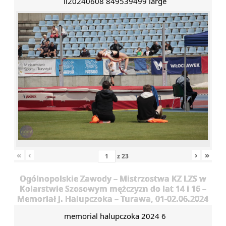
il20240608 849539499 large
«
‹
›
»
z
23
Ogólnopolskie Zawody – Mistrzostwa KZ LZS w
Kolarstwie Szosowym mężczyzn do lat 14 i 16 –
Memoriał J. Halupczoka – Turawa, 01-02.06.2024
memorial halupczoka 2024 6