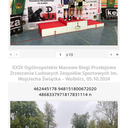
«
‹
›
»
z
13
XXIX Ogólnopolskie Masowe Biegi Przełajowe
Zrzeszenia Ludowych Zespołów Sportowych im.
Wojciecha Świątka – Wolbórz, 05.10.2024
462445178 948151800672020
4868337971817831114 n