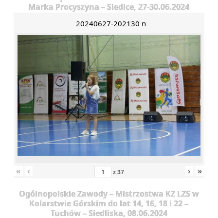
Marka Procyszyna – Siedlce, 27-30.06.2024
20240627-202130 n
«
‹
›
»
z
37
Ogólnopolskie Zawody – Mistrzostwa KZ LZS w
Kolarstwie Górskim do lat 14, 16, 18 i 22 –
Tuchów – Siedliska, 08.06.2024