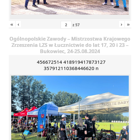
«
‹
›
»
z
57
Ogólnopolskie Zawody – Mistrzostwa Krajowego
Zrzeszenia LZS w Łucznictwie do lat 17, 20 i 23 –
Bukowiec, 24-25.08.2024
456672514 418919417873127
357912110368446620 n