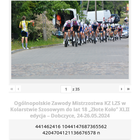
«
‹
›
»
z
35
Ogólnopolskie Zawody Mistrzostwa KZ LZS w
Kolarstwie Szosowym do lat 18 „Złote Koło” XLII
edycja – Dobczyce, 24-26.05.2024
441462416 1044147687365562
4204704121136676578 n