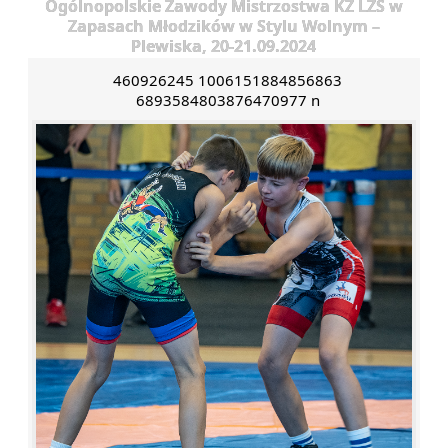
Ogólnopolskie Zawody Mistrzostwa KZ LZS w
Zapasach Młodzików w Stylu Wolnym –
Plewiska, 20-21.09.2024
460926245 1006151884856863
6893584803876470977 n