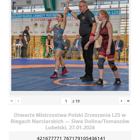
«
‹
›
»
z
19
Otwarte Mistrzostwa Polski Zrzeszenia LZS w
Biegach Narciarskich — Siwa Dolina/Tomaszów
Lubelski, 27.01.2024
421677771 767179105436141