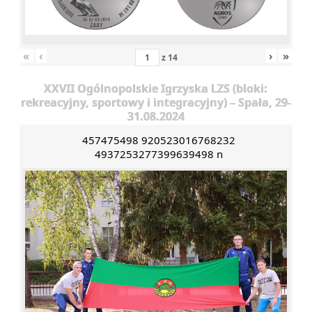
«
‹
›
»
z
14
XXVII Ogólnopolskie Igrzyska LZS (bloki:
rekreacyjny, sportowy i integracyjny) – Spała, 29-
31.08.2024
457475498 920523016768232
4937253277399639498 n