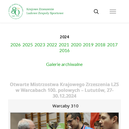
Skip
Menu
to
search
main
content
2024
2026
2025
2023
2022
2021
2020
2019
2018
2017
2016
Galerie archiwalne
Otwarte Mistrzostwa Krajowego Zrzeszenia LZS
w Warcabach 100. polowych – Lututów, 27-
30.12.2024
Warcaby 310