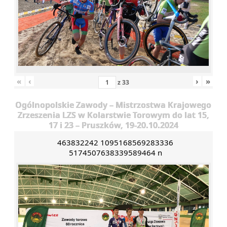
«
‹
›
»
z
33
Ogólnopolskie Zawody – Mistrzostwa Krajowego
Zrzeszenia LZS w Kolarstwie Torowym do lat 15,
17 i 23 – Pruszków, 19-20.10.2024
463832242 1095168569283336
5174507638339589464 n