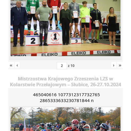
«
‹
›
»
z
10
Mistrzostwa Krajowego Zrzeszenia LZS w
Kolarstwie Przełajowym – Słubice, 26-27.10.2024
465040616 1077312317732765
2865333633230781844 n