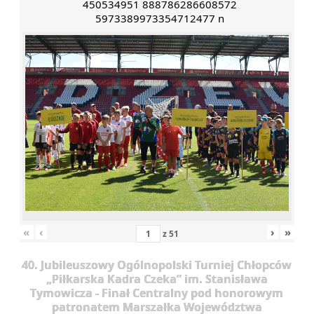
450534951 888786286608572
5973389973354712477 n
«
‹
›
»
z
51
40. Jubileuszowy Ogólnopolski Turniej Chłopców
„Piłkarska Kadra Czeka” im. Stanisława
Tymowicza - Finał Centralny pod honorowym
patronatem Marszałka Województwa