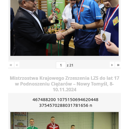
«
‹
›
»
z
21
Mistrzostwa Krajowego Zrzeszenia LZS do lat 17
w Podnoszeniu Ciężarów – Nowy Tomyśl, 8-
10.11.2024
467488200 1075150694620448
3754570288031781656 n