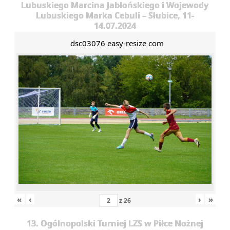
Lubuskiego Marcina Jabłońskiego i Wojewody
Lubuskiego Marka Cebuli – Słubice, 11-
14.07.2024
dsc03076 easy-resize com
«
‹
›
»
z
26
13. Ogólnopolski Turniej LZS w Piłce Nożnej