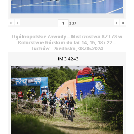
«
‹
›
»
z
37
Ogólnopolskie Zawody – Mistrzostwa KZ LZS w
Kolarstwie Górskim do lat 14, 16, 18 i 22 –
Tuchów – Siedliska, 08.06.2024
IMG 4243