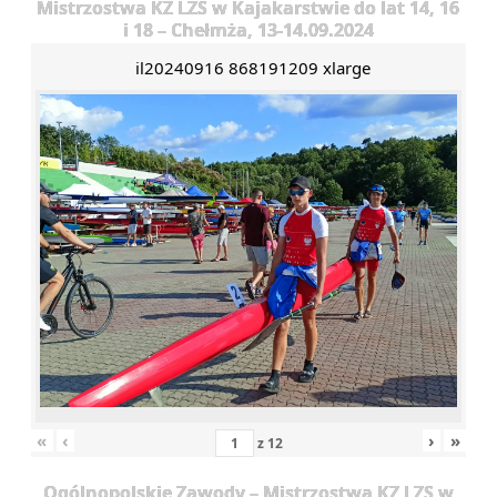
Mistrzostwa KZ LZS w Kajakarstwie do lat 14, 16
i 18 – Chełmża, 13-14.09.2024
il20240916 868191209 xlarge
«
‹
›
»
z
12
Ogólnopolskie Zawody – Mistrzostwa KZ LZS w