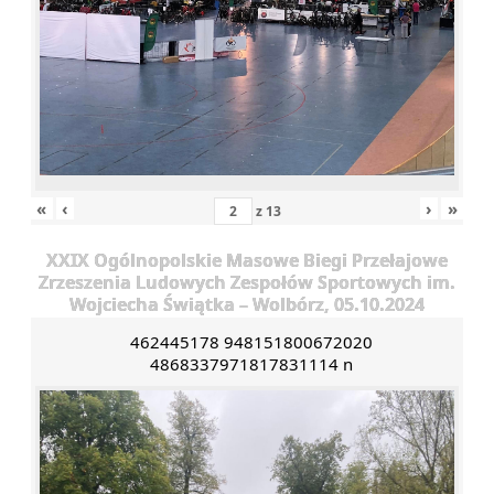
«
‹
›
»
z
13
XXIX Ogólnopolskie Masowe Biegi Przełajowe
Zrzeszenia Ludowych Zespołów Sportowych im.
Wojciecha Świątka – Wolbórz, 05.10.2024
462445178 948151800672020
4868337971817831114 n