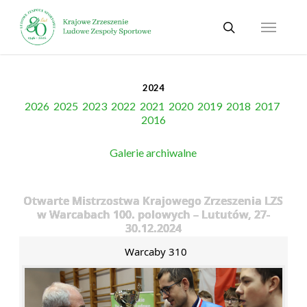
Skip
Menu
to
search
main
content
2024
2026
2025
2023
2022
2021
2020
2019
2018
2017
2016
Galerie archiwalne
Otwarte Mistrzostwa Krajowego Zrzeszenia LZS
w Warcabach 100. polowych – Lututów, 27-
30.12.2024
Warcaby 310