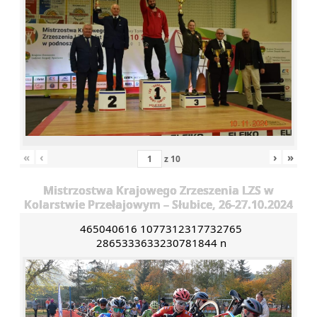
«
‹
›
»
z
10
Mistrzostwa Krajowego Zrzeszenia LZS w
Kolarstwie Przełajowym – Słubice, 26-27.10.2024
465040616 1077312317732765
2865333633230781844 n