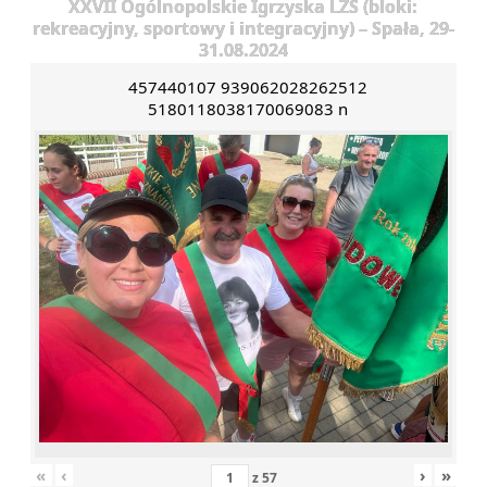
XXVII Ogólnopolskie Igrzyska LZS (bloki:
rekreacyjny, sportowy i integracyjny) – Spała, 29-
31.08.2024
457440107 939062028262512
5180118038170069083 n
«
‹
›
»
z
57