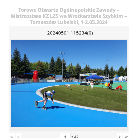
Torowe Otwarte Ogólnopolskie Zawody –
Mistrzostwa KZ LZS we Wrotkarstwie Szybkim –
Tomaszów Lubelski, 1-2.05.2024
20240501 115234(0)
«
‹
›
»
z
42