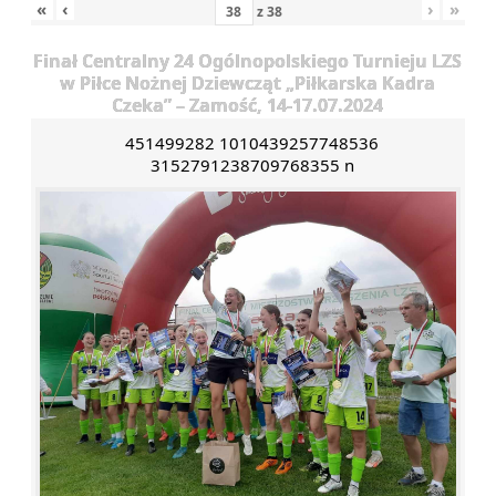
«
‹
›
»
z
38
Finał Centralny 24 Ogólnopolskiego Turnieju LZS
w Piłce Nożnej Dziewcząt „Piłkarska Kadra
Czeka” – Zamość, 14-17.07.2024
451499282 1010439257748536
3152791238709768355 n