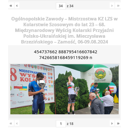
«
‹
›
»
z
34
Ogólnopolskie Zawody – Mistrzostwa KZ LZS w
Kolarstwie Szosowym do lat 23 – 68.
Międzynarodowy Wyścig Kolarski Przyjaźni
Polsko-Ukraińskiej im. Mieczysława
Brzezińskiego – Zamość, 06-09.08.2024
454737662 888795416607842
7426658168459119269 n
«
‹
›
»
z
18