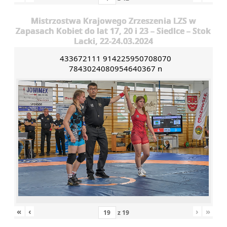
Mistrzostwa Krajowego Zrzeszenia LZS w
Zapasach Kobiet do lat 17, 20 i 23 – Siedlce – Stok
Lacki, 22-24.03.2024
433672111 914225950708070
7843024080954640367 n
«
‹
›
»
z
19