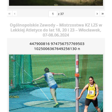
«
‹
›
»
z
37
Ogólnopolskie Zawody – Mistrzostwa KZ LZS w
Lekkiej Atletyce do lat 18, 20 i 23 – Włocławek,
07-08.06.2024
447900816 974756757769503
1025006367649256130 n