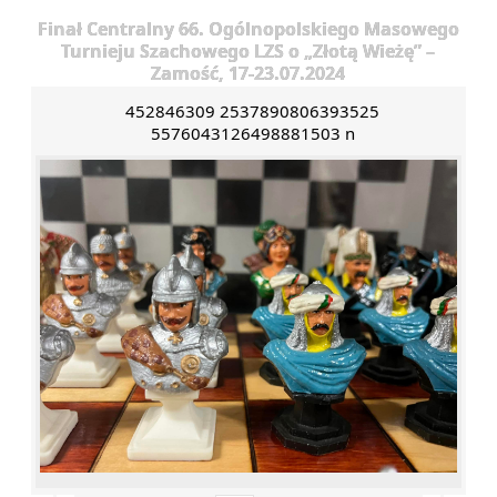
Finał Centralny 66. Ogólnopolskiego Masowego
Turnieju Szachowego LZS o „Złotą Wieżę” –
Zamość, 17-23.07.2024
452846309 2537890806393525
5576043126498881503 n