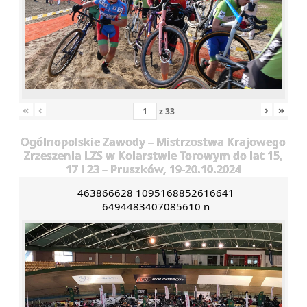
«
‹
›
»
z
33
Ogólnopolskie Zawody – Mistrzostwa Krajowego
Zrzeszenia LZS w Kolarstwie Torowym do lat 15,
17 i 23 – Pruszków, 19-20.10.2024
463866628 1095168852616641
6494483407085610 n