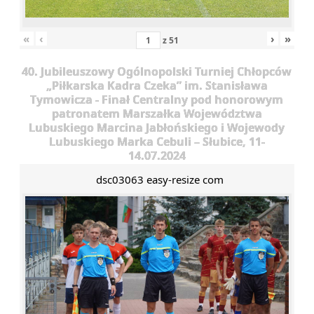
«
‹
›
»
z
51
40. Jubileuszowy Ogólnopolski Turniej Chłopców
„Piłkarska Kadra Czeka” im. Stanisława
Tymowicza - Finał Centralny pod honorowym
patronatem Marszałka Województwa
Lubuskiego Marcina Jabłońskiego i Wojewody
Lubuskiego Marka Cebuli – Słubice, 11-
14.07.2024
dsc03063 easy-resize com