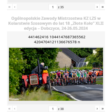
«
‹
›
»
z
35
Ogólnopolskie Zawody Mistrzostwa KZ LZS w
Kolarstwie Szosowym do lat 18 „Złote Koło” XLII
edycja – Dobczyce, 24-26.05.2024
441462416 1044147687365562
4204704121136676578 n
«
‹
›
»
z
38