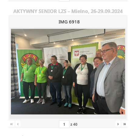
AKTYWNY SENIOR LZS – Mielno, 26-29.09.2024
IMG 6918
«
‹
›
»
z
40