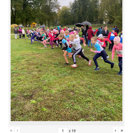
«
‹
›
»
z
19