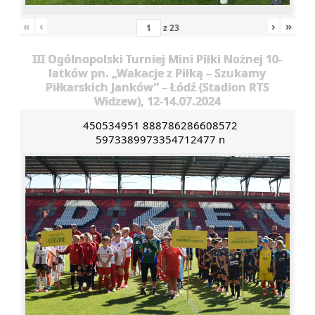
«
‹
›
»
z
23
III Ogólnopolski Turniej Mini Piłki Nożnej 10-
latków pn. „Wakacje z Piłką – Szukamy
Piłkarskich Janków” – Łódź (Stadion RTS
Widzew), 12-14.07.2024
450534951 888786286608572
5973389973354712477 n