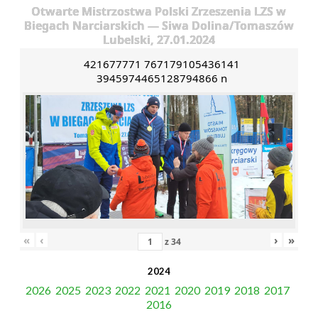
Otwarte Mistrzostwa Polski Zrzeszenia LZS w
Biegach Narciarskich — Siwa Dolina/Tomaszów
Lubelski, 27.01.2024
421677771 767179105436141
3945974465128794866 n
«
‹
›
»
z
34
2024
2026
2025
2023
2022
2021
2020
2019
2018
2017
2016