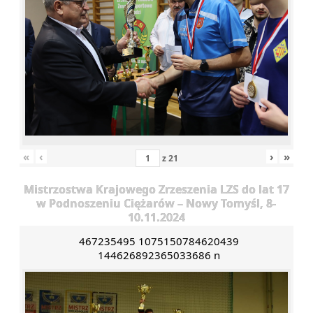
«
‹
›
»
z
21
Mistrzostwa Krajowego Zrzeszenia LZS do lat 17
w Podnoszeniu Ciężarów – Nowy Tomyśl, 8-
10.11.2024
467235495 1075150784620439
144626892365033686 n