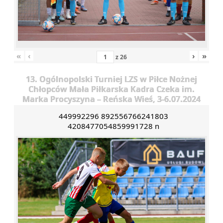
«
‹
›
»
z
26
13. Ogólnopolski Turniej LZS w Piłce Nożnej
Chłopców Mała Piłkarska Kadra Czeka im.
Marka Procyszyna – Reńska Wieś, 3-6.07.2024
449992296 892556766241803
4208477054859991728 n