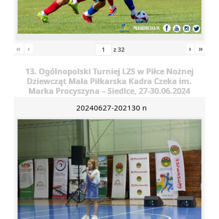
«
‹
›
»
z
32
13. Ogólnopolski Turniej LZS w Piłce Nożnej
Dziewcząt Mała Piłkarska Kadra Czeka im.
Marka Procyszyna – Siedlce, 27-30.06.2024
20240627-202130 n