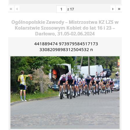
«
‹
›
»
z
17
Ogólnopolskie Zawody – Mistrzostwa KZ LZS w
Kolarstwie Szosowym Kobiet do lat 16 i 23 –
Darłowo, 31.05-02.06.2024
441889474 973979584517173
3308209898312504532 n