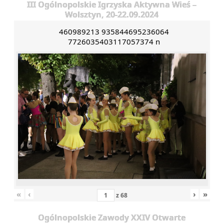
III Ogólnopolskie Igrzyska Aktywna Wieś –
Wolsztyn, 20-22.09.2024
460989213 935844695236064
7726035403117057374 n
«
‹
›
»
z
68
Ogólnopolskie Zawody XXIV Otwarte