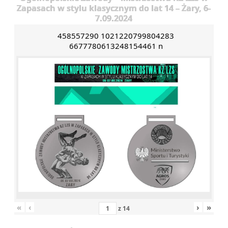
Zapasach w stylu klasycznym do lat 14 – Żary, 6-
7.09.2024
458557290 1021220799804283
6677780613248154461 n
«
‹
›
»
z
14