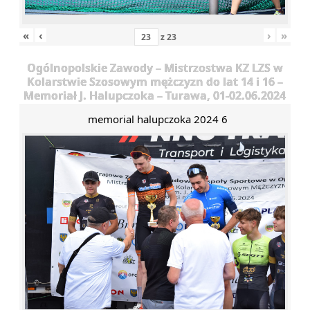
«
‹
›
»
z
23
Ogólnopolskie Zawody – Mistrzostwa KZ LZS w
Kolarstwie Szosowym mężczyzn do lat 14 i 16 –
Memoriał J. Halupczoka – Turawa, 01-02.06.2024
memorial halupczoka 2024 6