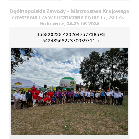
Ogólnopolskie Zawody – Mistrzostwa Krajowego
Zrzeszenia LZS w Łucznictwie do lat 17, 20 i 23 –
Bukowiec, 24-25.08.2024
456820228 420264757738593
6424856822370039711 n