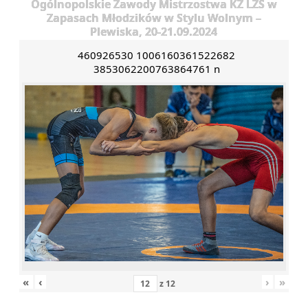
Ogólnopolskie Zawody Mistrzostwa KZ LZS w
Zapasach Młodzików w Stylu Wolnym –
Plewiska, 20-21.09.2024
460926530 1006160361522682
3853062200763864761 n
«
‹
›
»
z
12