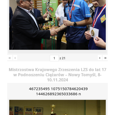
«
‹
›
»
z
21
Mistrzostwa Krajowego Zrzeszenia LZS do lat 17
w Podnoszeniu Ciężarów – Nowy Tomyśl, 8-
10.11.2024
467235495 1075150784620439
144626892365033686 n