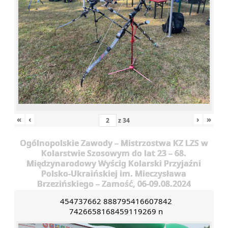
«
‹
›
»
z
34
Ogólnopolskie Zawody – Mistrzostwa KZ LZS w
Kolarstwie Szosowym do lat 23 – 68.
Międzynarodowy Wyścig Kolarski Przyjaźni
Polsko-Ukraińskiej im. Mieczysława
Brzezińskiego – Zamość, 06-09.08.2024
454737662 888795416607842
7426658168459119269 n