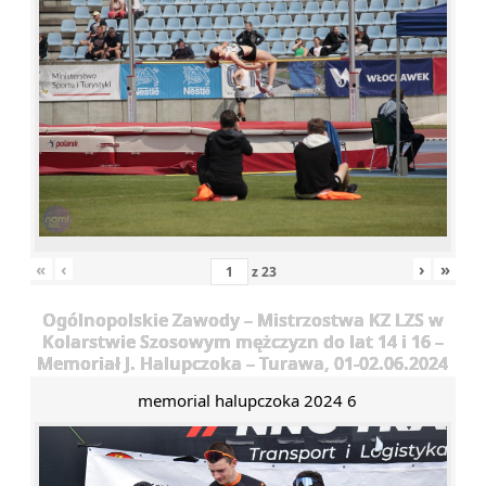
«
‹
›
»
z
23
Ogólnopolskie Zawody – Mistrzostwa KZ LZS w
Kolarstwie Szosowym mężczyzn do lat 14 i 16 –
Memoriał J. Halupczoka – Turawa, 01-02.06.2024
memorial halupczoka 2024 6