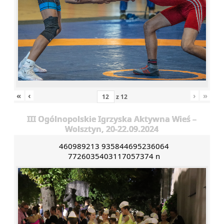
«
‹
›
»
z
12
III Ogólnopolskie Igrzyska Aktywna Wieś –
Wolsztyn, 20-22.09.2024
460989213 935844695236064
7726035403117057374 n