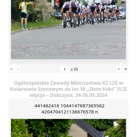
«
‹
›
»
z
35
Ogólnopolskie Zawody Mistrzostwa KZ LZS w
Kolarstwie Szosowym do lat 18 „Złote Koło” XLII
edycja – Dobczyce, 24-26.05.2024
441462416 1044147687365562
4204704121136676578 n