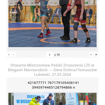
«
‹
›
»
z
19
Otwarte Mistrzostwa Polski Zrzeszenia LZS w
Biegach Narciarskich — Siwa Dolina/Tomaszów
Lubelski, 27.01.2024
421677771 767179105436141
3945974465128794866 n