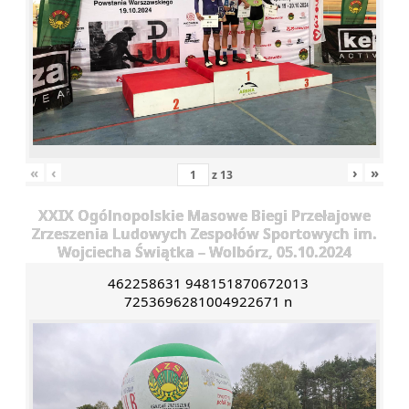
«
‹
›
»
z
13
XXIX Ogólnopolskie Masowe Biegi Przełajowe
Zrzeszenia Ludowych Zespołów Sportowych im.
Wojciecha Świątka – Wolbórz, 05.10.2024
462258631 948151870672013
7253696281004922671 n