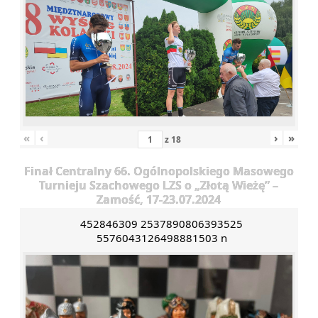
«
‹
›
»
z
18
Finał Centralny 66. Ogólnopolskiego Masowego
Turnieju Szachowego LZS o „Złotą Wieżę” –
Zamość, 17-23.07.2024
452846309 2537890806393525
5576043126498881503 n