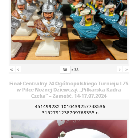
«
‹
›
»
z
38
Finał Centralny 24 Ogólnopolskiego Turnieju LZS
w Piłce Nożnej Dziewcząt „Piłkarska Kadra
Czeka” – Zamość, 14-17.07.2024
451499282 1010439257748536
3152791238709768355 n