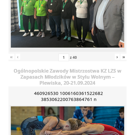
«
‹
›
»
z
40
Ogólnopolskie Zawody Mistrzostwa KZ LZS w
Zapasach Młodzików w Stylu Wolnym –
Plewiska, 20-21.09.2024
460926530 1006160361522682
3853062200763864761 n