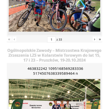
«
‹
›
»
z
33
Ogólnopolskie Zawody – Mistrzostwa Krajowego
Zrzeszenia LZS w Kolarstwie Torowym do lat 15,
17 i 23 – Pruszków, 19-20.10.2024
463832242 1095168569283336
5174507638339589464 n