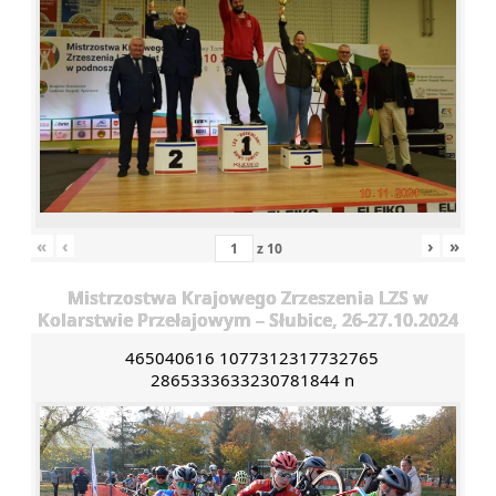
«
‹
›
»
z
10
Mistrzostwa Krajowego Zrzeszenia LZS w
Kolarstwie Przełajowym – Słubice, 26-27.10.2024
465040616 1077312317732765
2865333633230781844 n