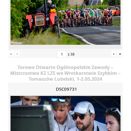
«
‹
›
»
z
38
Torowe Otwarte Ogólnopolskie Zawody –
Mistrzostwa KZ LZS we Wrotkarstwie Szybkim –
Tomaszów Lubelski, 1-2.05.2024
DSC09731