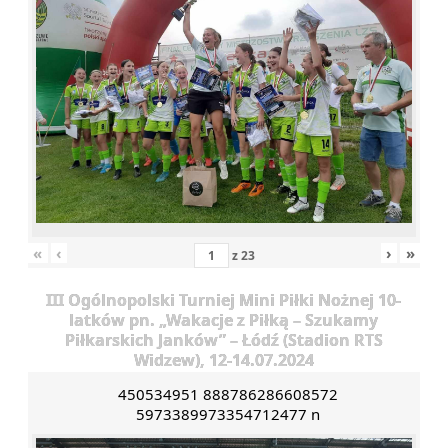
«
‹
›
»
z
23
III Ogólnopolski Turniej Mini Piłki Nożnej 10-
latków pn. „Wakacje z Piłką – Szukamy
Piłkarskich Janków” – Łódź (Stadion RTS
Widzew), 12-14.07.2024
450534951 888786286608572
5973389973354712477 n