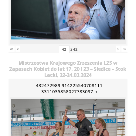
«
‹
›
»
z
42
Mistrzostwa Krajowego Zrzeszenia LZS w
Zapasach Kobiet do lat 17, 20 i 23 – Siedlce – Stok
Lacki, 22-24.03.2024
432472989 914225540708111
3311035858027783097 n