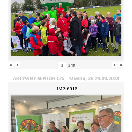
«
‹
›
»
z
19
AKTYWNY SENIOR LZS – Mielno, 26-29.09.2024
IMG 6918