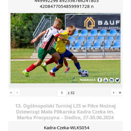
449992296 892556766241803
4208477054859991728 n
«
‹
›
»
z
32
13. Ogólnopolski Turniej LZS w Piłce Nożnej
Dziewcząt Mała Piłkarska Kadra Czeka im.
Marka Procyszyna – Siedlce, 27-30.06.2024
Kadra-Czeka-WLKS054