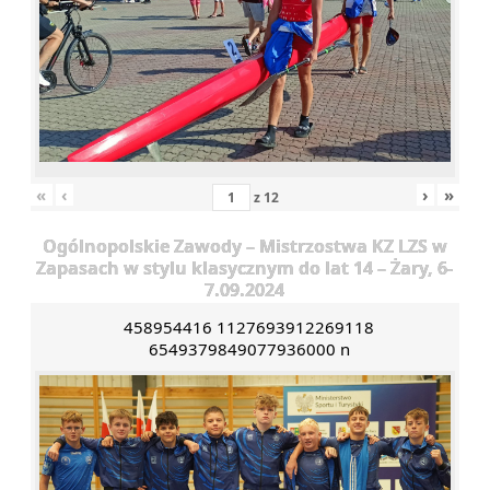
«
‹
›
»
z
12
Ogólnopolskie Zawody – Mistrzostwa KZ LZS w
Zapasach w stylu klasycznym do lat 14 – Żary, 6-
7.09.2024
458954416 1127693912269118
6549379849077936000 n