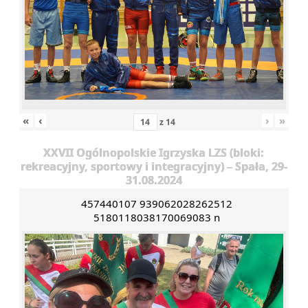
«
‹
›
»
z
14
XXVII Ogólnopolskie Igrzyska LZS (bloki:
rekreacyjny, sportowy i integracyjny) – Spała, 29-
31.08.2024
457440107 939062028262512
5180118038170069083 n