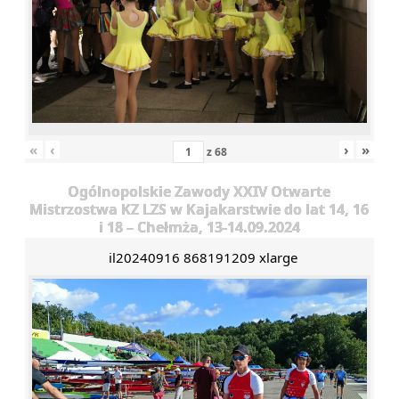
«
‹
›
»
z
68
Ogólnopolskie Zawody XXIV Otwarte
Mistrzostwa KZ LZS w Kajakarstwie do lat 14, 16
i 18 – Chełmża, 13-14.09.2024
il20240916 868191209 xlarge