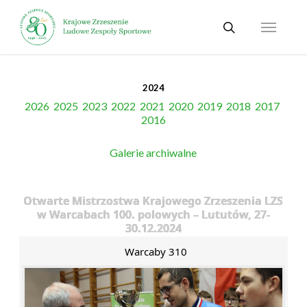
Skip
Menu
to
search
main
content
2024
2026
2025
2023
2022
2021
2020
2019
2018
2017
2016
Galerie archiwalne
Otwarte Mistrzostwa Krajowego Zrzeszenia LZS
w Warcabach 100. polowych – Lututów, 27-
30.12.2024
Warcaby 310