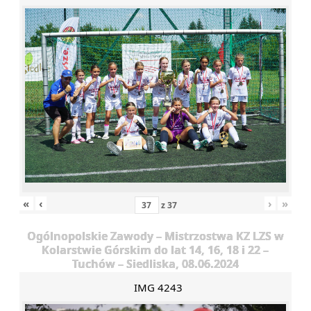
«
‹
›
»
z
37
Ogólnopolskie Zawody – Mistrzostwa KZ LZS w
Kolarstwie Górskim do lat 14, 16, 18 i 22 –
Tuchów – Siedliska, 08.06.2024
IMG 4243