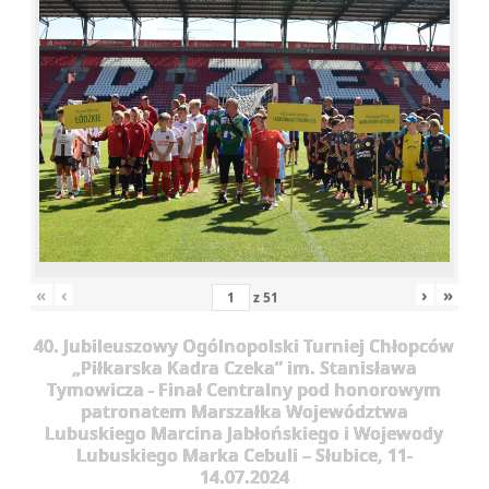
«
‹
›
»
z
51
40. Jubileuszowy Ogólnopolski Turniej Chłopców
„Piłkarska Kadra Czeka” im. Stanisława
Tymowicza - Finał Centralny pod honorowym
patronatem Marszałka Województwa
Lubuskiego Marcina Jabłońskiego i Wojewody
Lubuskiego Marka Cebuli – Słubice, 11-
14.07.2024