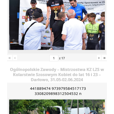
«
‹
›
»
z
17
Ogólnopolskie Zawody – Mistrzostwa KZ LZS w
Kolarstwie Szosowym Kobiet do lat 16 i 23 –
Darłowo, 31.05-02.06.2024
441889474 973979584517173
3308209898312504532 n