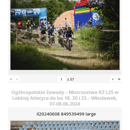
«
‹
›
»
z
37
Ogólnopolskie Zawody – Mistrzostwa KZ LZS w
Lekkiej Atletyce do lat 18, 20 i 23 – Włocławek,
07-08.06.2024
il20240608 849539499 large