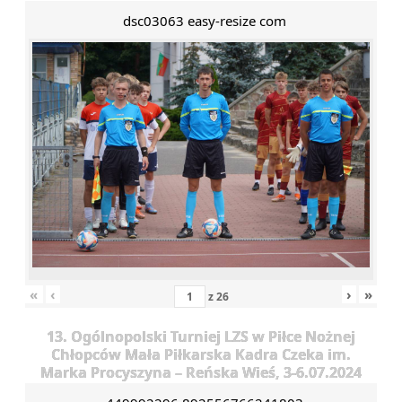
dsc03063 easy-resize com
«
‹
›
»
z
26
13. Ogólnopolski Turniej LZS w Piłce Nożnej
Chłopców Mała Piłkarska Kadra Czeka im.
Marka Procyszyna – Reńska Wieś, 3-6.07.2024