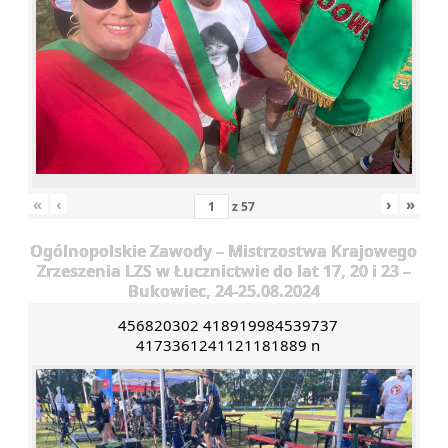
«
‹
›
»
z
57
Ogólnopolskie Zawody – Mistrzostwa Krajowego
Zrzeszenia LZS w Łucznictwie do lat 17, 20 i 23 –
Bukowiec, 24-25.08.2024
456820302 418919984539737
4173361241121181889 n