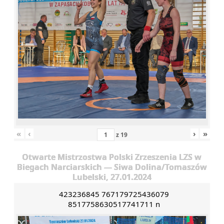
«
‹
›
»
z
19
Otwarte Mistrzostwa Polski Zrzeszenia LZS w
Biegach Narciarskich — Siwa Dolina/Tomaszów
Lubelski, 27.01.2024
423236845 767179725436079
8517758630517741711 n