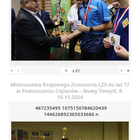
«
‹
›
»
z
21
Mistrzostwa Krajowego Zrzeszenia LZS do lat 17
w Podnoszeniu Ciężarów – Nowy Tomyśl, 8-
10.11.2024
467235495 1075150784620439
144626892365033686 n