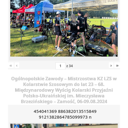
«
‹
›
»
z
34
Ogólnopolskie Zawody – Mistrzostwa KZ LZS w
Kolarstwie Szosowym do lat 23 – 68.
Międzynarodowy Wyścig Kolarski Przyjaźni
Polsko-Ukraińskiej im. Mieczysława
Brzezińskiego – Zamość, 06-09.08.2024
454041369 886382013515849
9121382864785099973 n