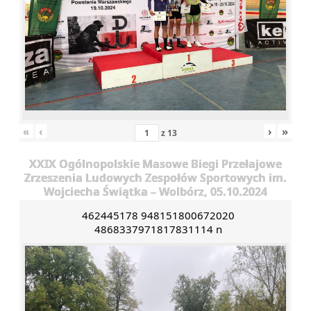
«
‹
›
»
z
13
XXIX Ogólnopolskie Masowe Biegi Przełajowe
Zrzeszenia Ludowych Zespołów Sportowych im.
Wojciecha Świątka – Wolbórz, 05.10.2024
462445178 948151800672020
4868337971817831114 n