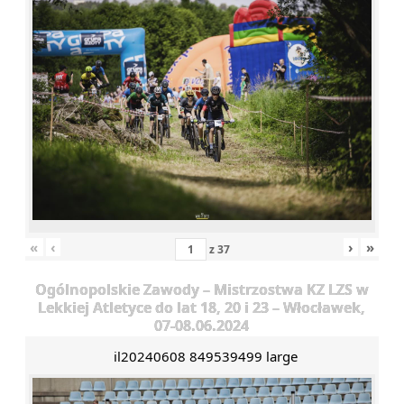
«
‹
›
»
z
37
Ogólnopolskie Zawody – Mistrzostwa KZ LZS w
Lekkiej Atletyce do lat 18, 20 i 23 – Włocławek,
07-08.06.2024
il20240608 849539499 large