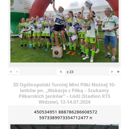
«
‹
›
»
z
23
III Ogólnopolski Turniej Mini Piłki Nożnej 10-
latków pn. „Wakacje z Piłką – Szukamy
Piłkarskich Janków” – Łódź (Stadion RTS
Widzew), 12-14.07.2024
450534951 888786286608572
5973389973354712477 n