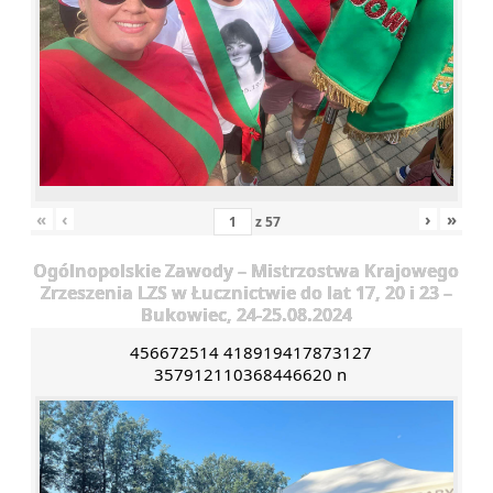
«
‹
›
»
z
57
Ogólnopolskie Zawody – Mistrzostwa Krajowego
Zrzeszenia LZS w Łucznictwie do lat 17, 20 i 23 –
Bukowiec, 24-25.08.2024
456672514 418919417873127
357912110368446620 n