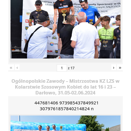
«
‹
›
»
z
17
Ogólnopolskie Zawody – Mistrzostwa KZ LZS w
Kolarstwie Szosowym Kobiet do lat 16 i 23 –
Darłowo, 31.05-02.06.2024
447681406 973985437849921
3079761857840214824 n