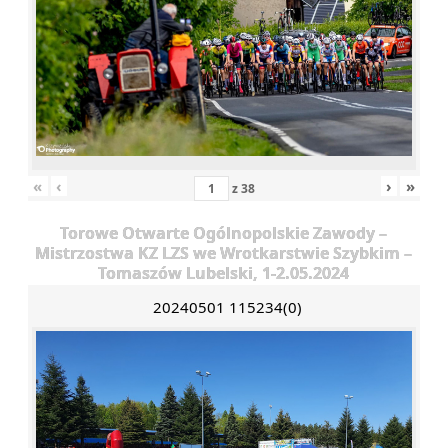
«
‹
›
»
z
38
Torowe Otwarte Ogólnopolskie Zawody –
Mistrzostwa KZ LZS we Wrotkarstwie Szybkim –
Tomaszów Lubelski, 1-2.05.2024
20240501 115234(0)