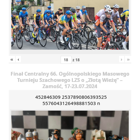
«
‹
›
»
z
18
Finał Centralny 66. Ogólnopolskiego Masowego
Turnieju Szachowego LZS o „Złotą Wieżę” –
Zamość, 17-23.07.2024
452846309 2537890806393525
5576043126498881503 n