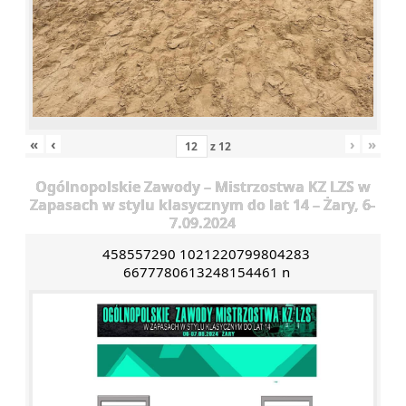
«
‹
›
»
z
12
Ogólnopolskie Zawody – Mistrzostwa KZ LZS w
Zapasach w stylu klasycznym do lat 14 – Żary, 6-
7.09.2024
458557290 1021220799804283
6677780613248154461 n