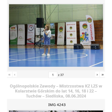
«
‹
›
»
z
37
Ogólnopolskie Zawody – Mistrzostwa KZ LZS w
Kolarstwie Górskim do lat 14, 16, 18 i 22 –
Tuchów – Siedliska, 08.06.2024
IMG 4243