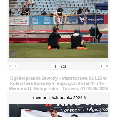
«
‹
›
»
z
23
Ogólnopolskie Zawody – Mistrzostwa KZ LZS w
Kolarstwie Szosowym mężczyzn do lat 14 i 16 –
Memoriał J. Halupczoka – Turawa, 01-02.06.2024
memorial halupczoka 2024 6