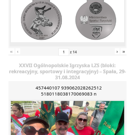
«
‹
›
»
z
14
XXVII Ogólnopolskie Igrzyska LZS (bloki:
rekreacyjny, sportowy i integracyjny) – Spała, 29-
31.08.2024
457440107 939062028262512
5180118038170069083 n