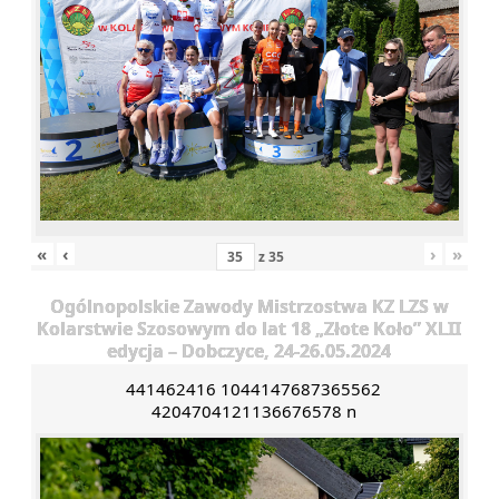
«
‹
›
»
z
35
Ogólnopolskie Zawody Mistrzostwa KZ LZS w
Kolarstwie Szosowym do lat 18 „Złote Koło” XLII
edycja – Dobczyce, 24-26.05.2024
441462416 1044147687365562
4204704121136676578 n