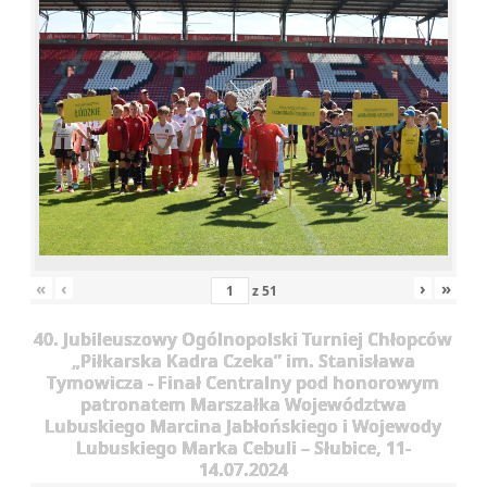
«
‹
›
»
z
51
40. Jubileuszowy Ogólnopolski Turniej Chłopców
„Piłkarska Kadra Czeka” im. Stanisława
Tymowicza - Finał Centralny pod honorowym
patronatem Marszałka Województwa
Lubuskiego Marcina Jabłońskiego i Wojewody
Lubuskiego Marka Cebuli – Słubice, 11-
14.07.2024