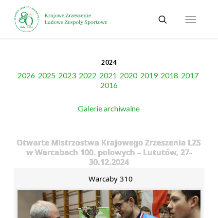
Skip
Menu
to
search
main
content
2024
2026
2025
2023
2022
2021
2020
2019
2018
2017
2016
Galerie archiwalne
Otwarte Mistrzostwa Krajowego Zrzeszenia LZS
w Warcabach 100. polowych – Lututów, 27-
30.12.2024
Warcaby 310