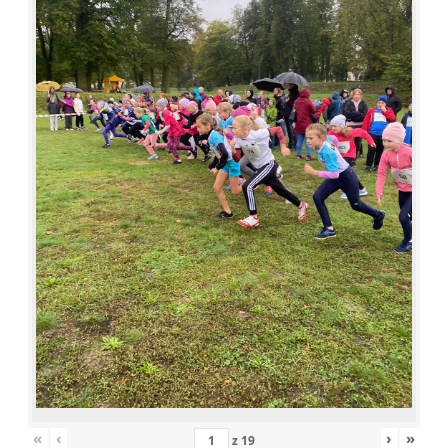
«
‹
›
»
z
19