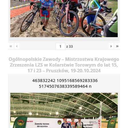
«
‹
›
»
z
33
Ogólnopolskie Zawody – Mistrzostwa Krajowego
Zrzeszenia LZS w Kolarstwie Torowym do lat 15,
17 i 23 – Pruszków, 19-20.10.2024
463832242 1095168569283336
5174507638339589464 n