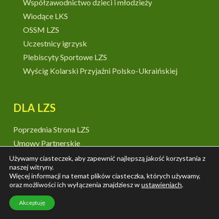
Współzawodnictwo dzieci i młodzieży
Wiodące LKS
OSSM LZS
Uczestnicy igrzysk
Plebiscyty Sportowe LZS
Wyścig Kolarski Przyjaźni Polsko-Ukraińskiej
DLA LZS
Poprzednia Strona LZS
Umowy Partnerskie
Druki i logotypy do pobrania
Używamy ciasteczek, aby zapewnić najlepszą jakość korzystania z
naszej witryny.
Wydawnictwa
Więcej informacji na temat plików ciasteczka, których używamy,
Książki
oraz możliwości ich wyłączenia znajdziesz w
ustawieniach
.
Banery
Akceptuję
70 lat – plansze i wystawy