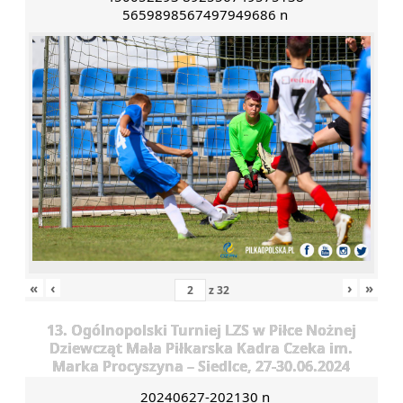
5659898567497949686 n
«
‹
›
»
z
32
13. Ogólnopolski Turniej LZS w Piłce Nożnej
Dziewcząt Mała Piłkarska Kadra Czeka im.
Marka Procyszyna – Siedlce, 27-30.06.2024
20240627-202130 n