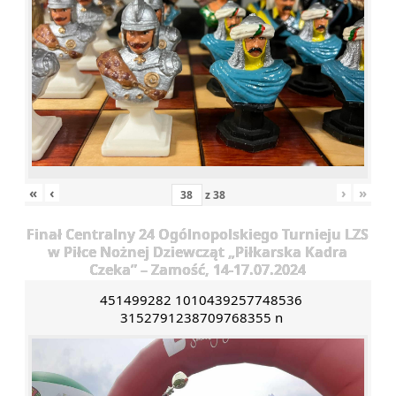
«
‹
›
»
z
38
Finał Centralny 24 Ogólnopolskiego Turnieju LZS
w Piłce Nożnej Dziewcząt „Piłkarska Kadra
Czeka” – Zamość, 14-17.07.2024
451499282 1010439257748536
3152791238709768355 n