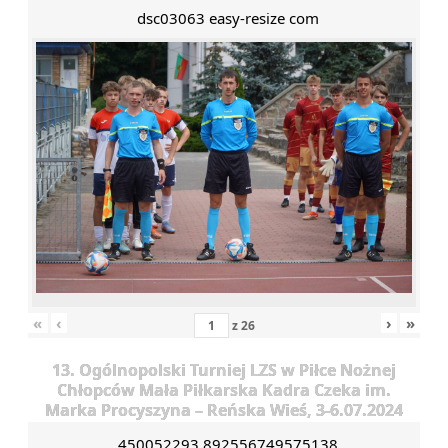
dsc03063 easy-resize com
«
‹
›
»
z
26
13. Ogólnopolski Turniej LZS w Piłce Nożnej
Chłopców Mała Piłkarska Kadra Czeka im.
Marka Procyszyna – Reńska Wieś, 3-6.07.2024
450052293 892556749575138