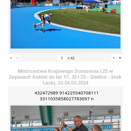
«
‹
›
»
z
42
Mistrzostwa Krajowego Zrzeszenia LZS w
Zapasach Kobiet do lat 17, 20 i 23 – Siedlce – Stok
Lacki, 22-24.03.2024
432472989 914225540708111
3311035858027783097 n