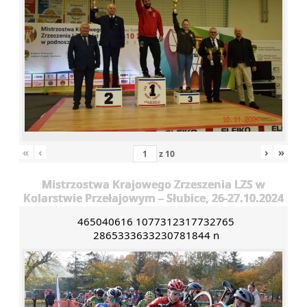
«
‹
›
»
z
10
Mistrzostwa Krajowego Zrzeszenia LZS w
Kolarstwie Przełajowym – Słubice, 26-27.10.2024
465040616 1077312317732765
2865333633230781844 n