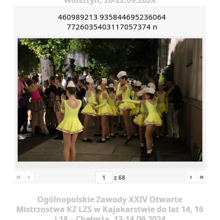
460989213 935844695236064
7726035403117057374 n
«
‹
›
»
z
68
Ogólnopolskie Zawody XXIV Otwarte
Mistrzostwa KZ LZS w Kajakarstwie do lat 14, 16
i 18 – Chełmża, 13-14.09.2024