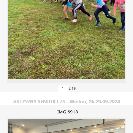
z
19
AKTYWNY SENIOR LZS – Mielno, 26-29.09.2024
IMG 6918