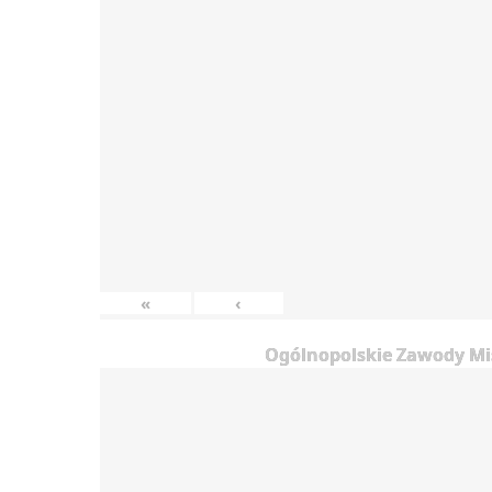
«
‹
Ogólnopolskie Zawody Mis