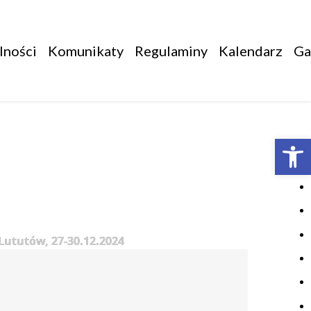
lności
Komunikaty
Regulaminy
Kalendarz
Ga
Otwórz 
Lututów, 27-30.12.2024