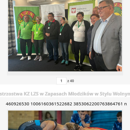
z
40
trzostwa KZ LZS w Zapasach Młodzików w Stylu Wolnym 
460926530 1006160361522682 3853062200763864761 n