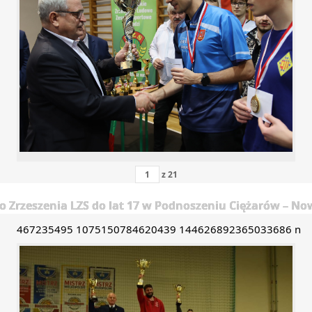
z
21
 Zrzeszenia LZS do lat 17 w Podnoszeniu Ciężarów – Now
467235495 1075150784620439 144626892365033686 n