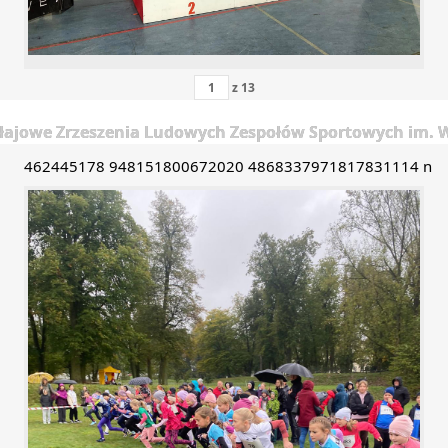
z
13
łajowe Zrzeszenia Ludowych Zespołów Sportowych im. Wo
462445178 948151800672020 4868337971817831114 n