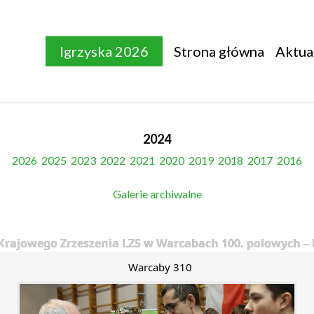
Igrzyska 2026
Strona główna
Aktua
2024
2026
2025
2023
2022
2021
2020
2019
2018
2017
2016
Galerie archiwalne
rajowego Zrzeszenia LZS w Warcabach 100. polowych – 
Warcaby 310