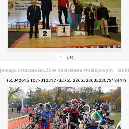
z
10
jowego Zrzeszenia LZS w Kolarstwie Przełajowym – Słubic
465040616 1077312317732765 2865333633230781844 n