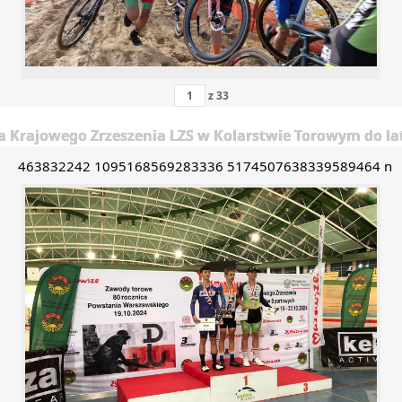
z
33
Krajowego Zrzeszenia LZS w Kolarstwie Torowym do lat 1
463832242 1095168569283336 5174507638339589464 n