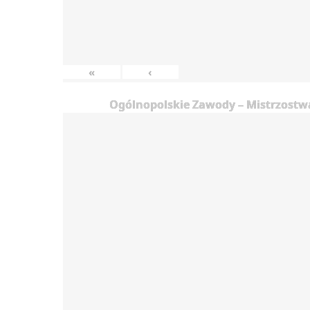
«
‹
Ogólnopolskie Zawody – Mistrzostwa 