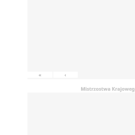
«
‹
Mistrzostwa Krajowego