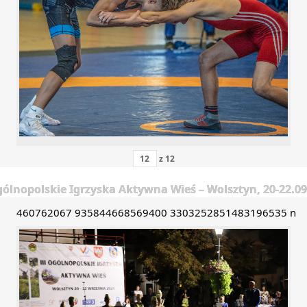
z
12
gólnopolskie Igrzyska Aktywna Wieś – Wolsztyn, 20-22.0
460762067 935844668569400 3303252851483196535 n