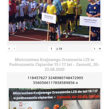
«
‹
›
»
z
19
Mistrzostwa Krajowego Zrzeszenia LZS w
Podnoszeniu Ciężarów 15 i 17 lat – Zamość, 20–
23.08.2020
118457627 3248980748472905
5560566117858589856 o