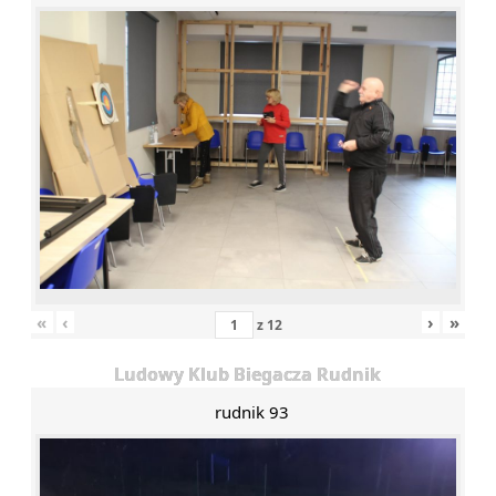
«
‹
›
»
z
12
Ludowy Klub Biegacza Rudnik
rudnik 93