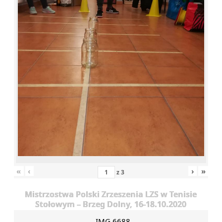
«
‹
›
»
z
3
Mistrzostwa Polski Zrzeszenia LZS w Tenisie
Stołowym – Brzeg Dolny, 16-18.10.2020
IMG 6688