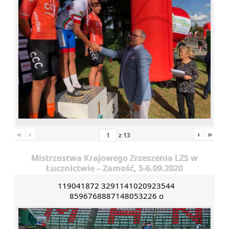
«
‹
›
»
z
13
Mistrzostwa Krajowego Zrzeszenia LZS w
Łucznictwie – Zamość, 5-6.09.2020
119041872 3291141020923544
8596768887148053226 o