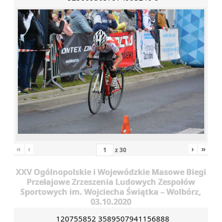
«
‹
›
»
z
30
XXV Ogólnopolskie i Wojewódzkie Masowe Biegi
Przełajowe Zrzeszenia Ludowych Zespołów
Sportowych im. Wojciecha Świątka – Wolbórz,
03.10.2020
120755852 3589507941156888