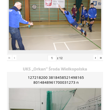
«
‹
›
»
z
12
UKS „Orkan” Środa Wielkopolska
127218200 3818458521498165
8014848961700031273 n