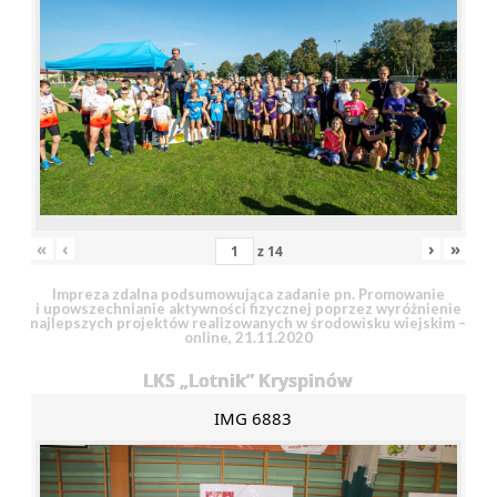
«
‹
›
»
z
14
Impreza zdalna podsumowująca zadanie pn. Promowanie
i upowszechnianie aktywności fizycznej poprzez wyróżnienie
najlepszych projektów realizowanych w środowisku wiejskim –
online, 21.11.2020
LKS „Lotnik” Kryspinów
IMG 6883