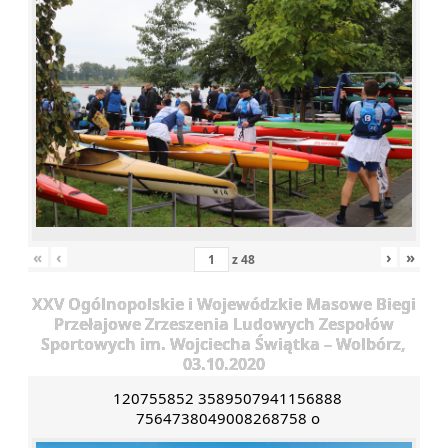
«
‹
›
»
z
48
XXV Ogólnopolskie i Wojewódzkie Masowe Biegi
Przełajowe Zrzeszenia Ludowych Zespołów
Sportowych im. Wojciecha Świątka – Wolbórz,
03.10.2020
120755852 3589507941156888
7564738049008268758 o