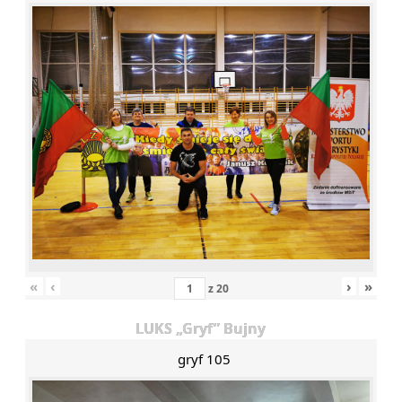
«
‹
›
»
z
20
LUKS „Gryf” Bujny
gryf 105