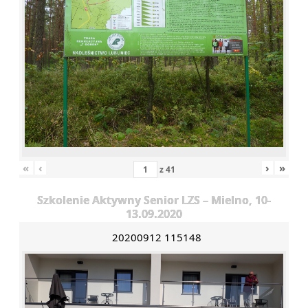
«
‹
›
»
z
41
Szkolenie Aktywny Senior LZS – Mielno, 10-
13.09.2020
20200912 115148