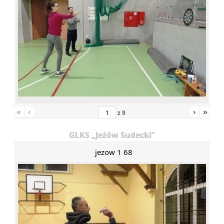
«
‹
›
»
z
9
GLKS „Jeżów Sudecki”
jezow 1 68