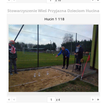
z
10
Stowarzyszenie Wieś Przyjazna Dzieciom Hucina
Hucin 1 118
«
‹
›
»
z
4