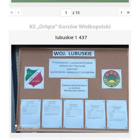
«
‹
›
»
z
15
KS „Orlęta” Gorzów Wielkopolski
lubuskie 1 437