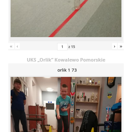
«
‹
›
»
z
15
UKS „Orlik” Kowalewo Pomorskie
orlik 1 73