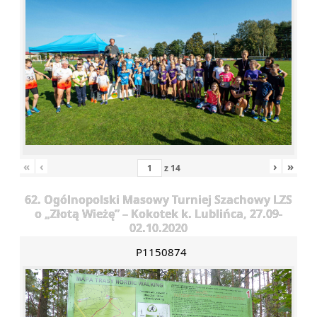
«
‹
›
»
z
14
62. Ogólnopolski Masowy Turniej Szachowy LZS
o „Złotą Wieżę” – Kokotek k. Lublińca, 27.09-
02.10.2020
P1150874