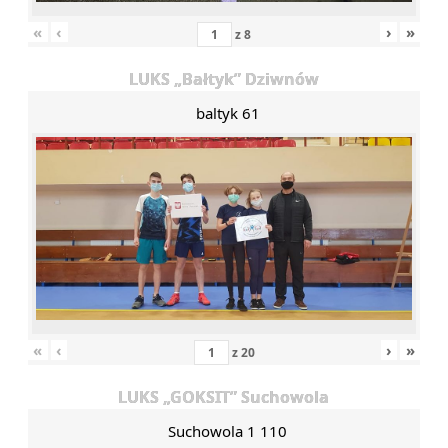
«
‹
›
»
z
8
LUKS „Bałtyk” Dziwnów
baltyk 61
«
‹
›
»
z
20
LUKS „GOKSIT” Suchowola
Suchowola 1 110