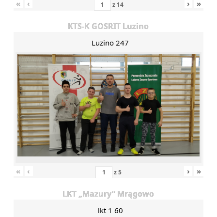
«
‹
›
»
z
14
KTS-K GOSRIT Luzino
Luzino 247
«
‹
›
»
z
5
LKT „Mazury” Mrągowo
lkt 1 60