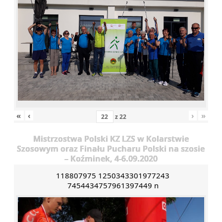
«
‹
›
»
z
22
Mistrzostwa Polski KZ LZS w Kolarstwie
Szosowym oraz Finału Pucharu Polski na szosie
– Koźminek, 4-6.09.2020
118807975 1250343301977243
7454434757961397449 n