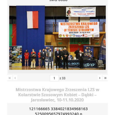
«
‹
›
»
z
33
Mistrzostwa Krajowego Zrzeszenia LZS w
Kolarstwie Szosowym Kobiet – Dąbki –
Jarosławiec, 10-11.10.2020
121166665 3384021834968163
5250095657974993240 o