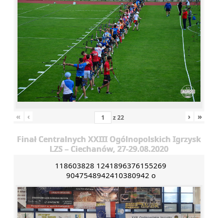
«
‹
›
»
z
22
Finał Centralnych XXIII Ogólnopolskich Igrzysk
LZS – Ciechanów, 27-29.08.2020
118603828 1241896376155269
9047548942410380942 o