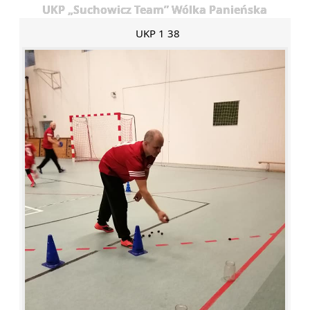
UKP „Suchowicz Team” Wólka Panieńska
UKP 1 38