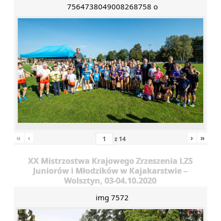
7564738049008268758 o
«
‹
›
»
z
14
XX Mistrzostwa Krajowego Zrzeszenia LZS
Juniorów i Młodzików w Kajakarstwie –
Wolsztyn, 03-04.10.2020
img 7572