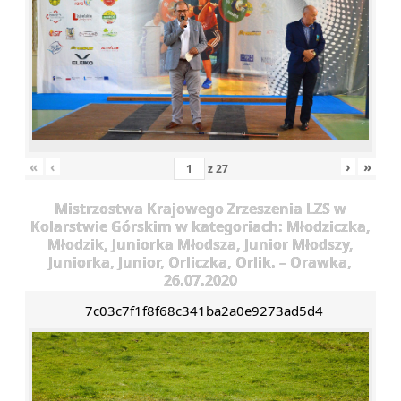
«
‹
›
»
z
27
Mistrzostwa Krajowego Zrzeszenia LZS w
Kolarstwie Górskim w kategoriach: Młodziczka,
Młodzik, Juniorka Młodsza, Junior Młodszy,
Juniorka, Junior, Orliczka, Orlik. – Orawka,
26.07.2020
7c03c7f1f8f68c341ba2a0e9273ad5d4