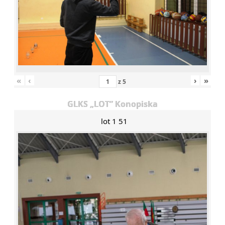
«
‹
›
»
z
5
GLKS „LOT” Konopiska
lot 1 51