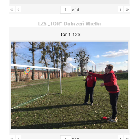
«
‹
›
»
z
14
LZS „TOR” Dobrzeń Wielki
tor 1 123
«
‹
›
»