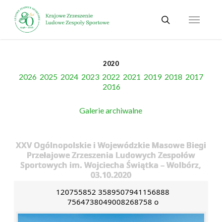
Skip
Menu
to
search
main
content
2020
2026
2025
2024
2023
2022
2021
2019
2018
2017
2016
Galerie archiwalne
XXV Ogólnopolskie i Wojewódzkie Masowe Biegi
Przełajowe Zrzeszenia Ludowych Zespołów
Sportowych im. Wojciecha Świątka – Wolbórz,
03.10.2020
120755852 3589507941156888
7564738049008268758 o