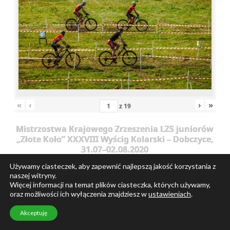
«
‹
›
»
z
19
Mistrzostwa Krajowego Zrzeszenia LZS juniorów
„Złote Koło” XXXVIII Wyścig Kolarski – Dobczyce,
31.07–02.08.2020
117181380 3115140591856000
Używamy ciasteczek, aby zapewnić najlepszą jakość korzystania z
naszej witryny.
3061263846160430669 n
Więcej informacji na temat plików ciasteczka, których używamy,
oraz możliwości ich wyłączenia znajdziesz w
ustawieniach
.
Akceptuję