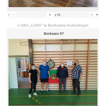
«
‹
›
»
z
12
L-UKS „LUKS” w Borkowie Kościelnym
Borkowo 97